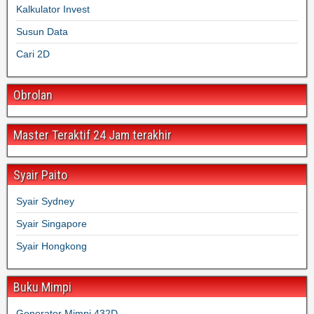
Kalkulator Invest
Susun Data
Cari 2D
Obrolan
Master Teraktif 24 Jam terakhir
Syair Paito
Syair Sydney
Syair Singapore
Syair Hongkong
Buku Mimpi
Generator Mimpi 432D