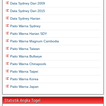
Data Sydney Dari 2009
Data Sydney Dari 2015
Data Sydney Harian
Paito Warna Sydney
Paito Warna Harian SDY
Paito Warna Magnum Cambodia
Paito Warna Taiwan
Paito Warna Bullseye
Paito Warna Chinapools
Paito Warna Taipei
Paito Warna Korea
Paito Warna Japan
Statistik Angka Togel