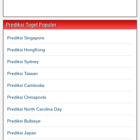
Prediksi Togel Populer
Prediksi Singapore
Prediksi HongKong
Prediksi Sydney
Prediksi Taiwan
Prediksi Cambodia
Prediksi Chinapools
Prediksi North Carolina Day
Prediksi Bullseye
Prediksi Japan