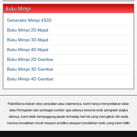
Buku Mimpi
Generator Mimpi 432D
Buku Mimpi 2D Abjad
Buku Mimpi 3D Abjad
Buku Mimpi 4D Abjad
Buku Mimpi 2D Gambar
Buku Mimpi 3D Gambar
Buku Mimpi 4D Gambar
PaitoWarna bukan situs perjudian atau sejenisnya, kami hanya menyediakan data-
data Pertogelan dari perbagai sumber apa adanya beserta tools pengolah angka
lainnya, kami tidak bertanggung jawab terhadap hal-hal yang merugikan diri anda
karena kesalahan result maupun prediksi ataupun kesalahan tools yang kami miliki