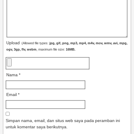
Upload
(Allowed file types:
jpg, gif, png, mp3, mp4, m4v, mov, wmv, avi, mpg,
ogv, 3gp, flv, webm
, maximum file size:
16MB.
Nama
*
Email
*
Simpan nama, email, dan situs web saya pada peramban ini
untuk komentar saya berikutnya.