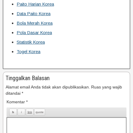
Paito Harian Korea
Data Paito Korea
Bola Merah Korea
Pola Dasar Korea
Statistik Korea
Togel Korea
Tinggalkan Balasan
Alamat email Anda tidak akan dipublikasikan.
Ruas yang wajib
ditandai
*
Komentar
*