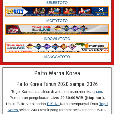
SELEBTOTO
MCITYTOTO
INDOWLATOTO
MANGGATOTO
Paito Warna Korea
Paito Korea Tahun 2020 sampai 2026
Togel Korea bisa dilihat di website resmi mereka
di sini
.
Pemutaran pengeluaran
Live: 20:30:00 WIB ((tiap hari)
.
Untuk Paito versi harian
DISINI
Kami mempunyai Data
Togel
Korea
sekitar 2403 result yang tercatat sejak tanggal 06-01-