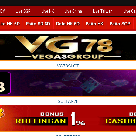
SDY
Live SGP
Live HK
Live China
Live Taiwan
Live C
ito HK 6D
Paito SD 6D
Data HK 6D
Paito HK
Paito SGP
VG78SLOT
SULTAN78