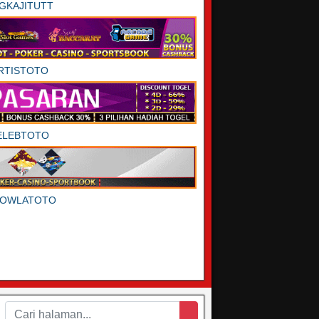
GKAJITUTT
RTISTOTO
ELEBTOTO
DOWLATOTO