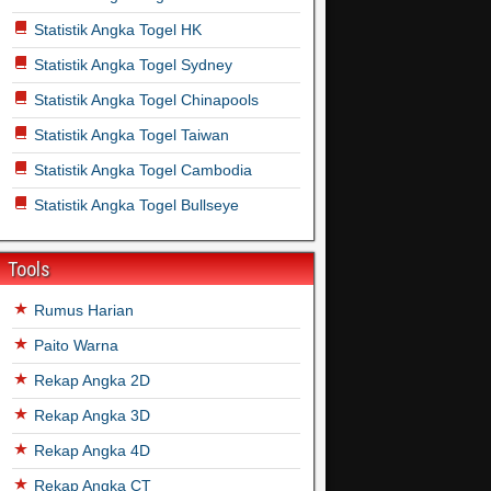
Statistik Angka Togel HK
Statistik Angka Togel Sydney
Statistik Angka Togel Chinapools
Statistik Angka Togel Taiwan
Statistik Angka Togel Cambodia
Statistik Angka Togel Bullseye
Tools
Rumus Harian
Paito Warna
Rekap Angka 2D
Rekap Angka 3D
Rekap Angka 4D
Rekap Angka CT