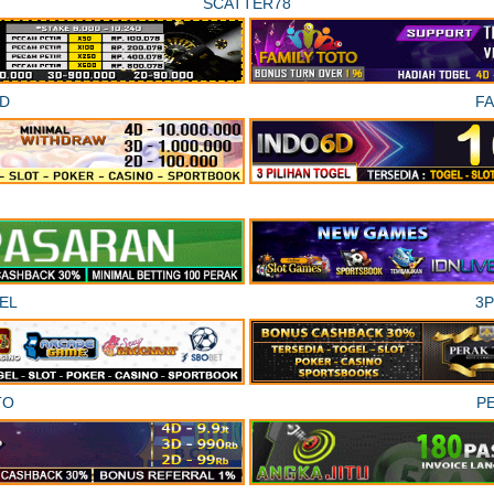
SCATTER78
D
F
EL
3
TO
P