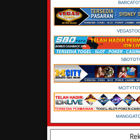
BARCATO
VEGASTO
SBOTOT
MCITYTO
MANGGAT
Re