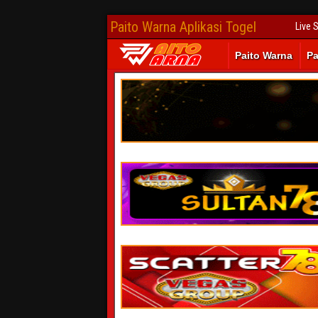
Paito Warna Aplikasi Togel
Live 
Paito Warna
Pa