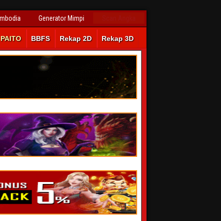
ambodia
Generator Mimpi
Scan Angka
PAITO
BBFS
Rekap 2D
Rekap 3D