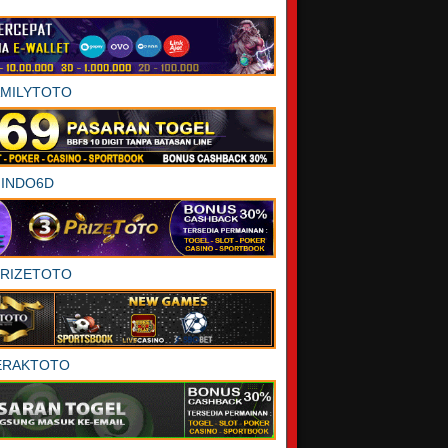
AMILYTOTO
INDO6D
PRIZETOTO
ERAKTOTO