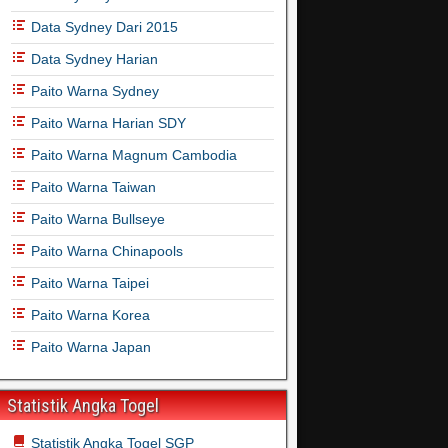
Data Sydney Dari 2015
Data Sydney Harian
Paito Warna Sydney
Paito Warna Harian SDY
Paito Warna Magnum Cambodia
Paito Warna Taiwan
Paito Warna Bullseye
Paito Warna Chinapools
Paito Warna Taipei
Paito Warna Korea
Paito Warna Japan
Statistik Angka Togel
Statistik Angka Togel SGP