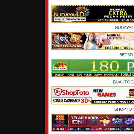
BUDAYA4
BET6D
BUAHTOG
SHOPTO