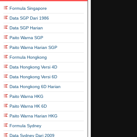
Formula Singapore
Data SGP Dari 1986
Data SGP Harian
Paito Warna SGP
Paito Warna Harian SGP
Formula Hongkong
Data Hongkong Versi 4D
Data Hongkong Versi 6D
Data Hongkong 6D Harian
Paito Warna HKG
Paito Warna HK 6D
Paito Warna Harian HKG
Formula Sydney
Data Sydney Dari 2009