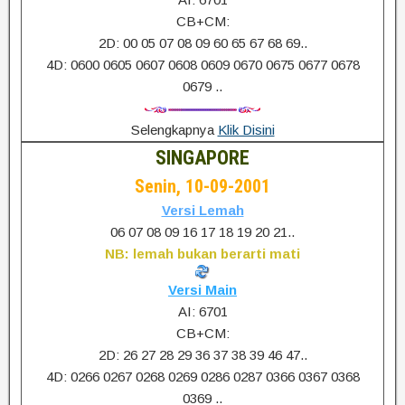
CB+CM:
2D: 00 05 07 08 09 60 65 67 68 69..
4D: 0600 0605 0607 0608 0609 0670 0675 0677 0678
0679 ..
Selengkapnya
Klik Disini
SINGAPORE
Senin, 10-09-2001
Versi Lemah
06 07 08 09 16 17 18 19 20 21..
NB: lemah bukan berarti mati
Versi Main
AI: 6701
CB+CM:
2D: 26 27 28 29 36 37 38 39 46 47..
4D: 0266 0267 0268 0269 0286 0287 0366 0367 0368
0369 ..