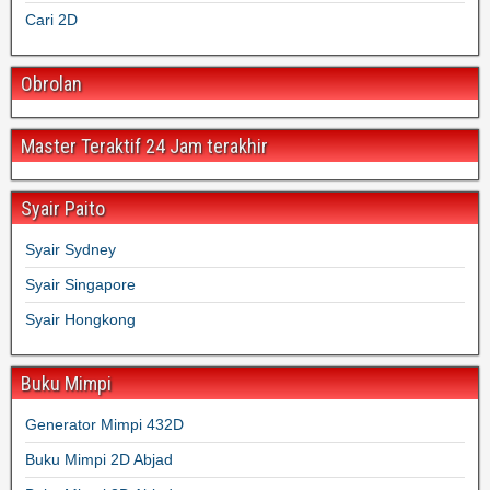
Cari 2D
Obrolan
Master Teraktif 24 Jam terakhir
Syair Paito
Syair Sydney
Syair Singapore
Syair Hongkong
Buku Mimpi
Generator Mimpi 432D
Buku Mimpi 2D Abjad