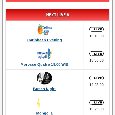
NEXT LIVE 6
19:13:00
Caribbean Evening
18:50:00
Morocco Quatro 19:00 WIB
19:25:00
Busan Night
19:25:00
Mongolia