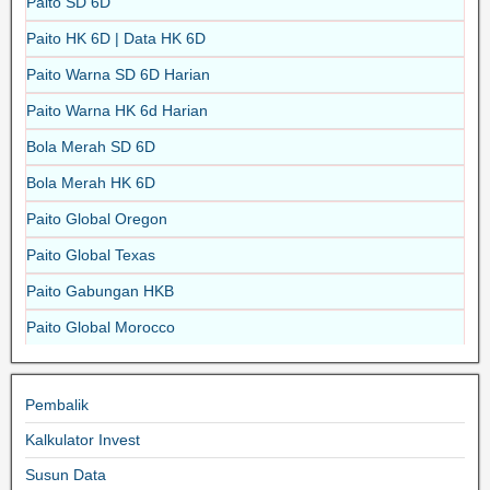
Paito SD 6D
Paito HK 6D | Data HK 6D
Paito Warna SD 6D Harian
Paito Warna HK 6d Harian
Bola Merah SD 6D
Bola Merah HK 6D
Paito Global Oregon
Paito Global Texas
Paito Gabungan HKB
Paito Global Morocco
Pembalik
Kalkulator Invest
Susun Data