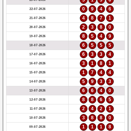
0
9
4
6
22-07-2026
4
8
7
1
21-07-2026
2
3
8
0
20-07-2026
8
5
4
9
19-07-2026
6
5
5
5
18-07-2026
6
3
3
4
17-07-2026
3
1
8
1
16-07-2026
1
7
4
4
15-07-2026
5
9
3
3
14-07-2026
6
6
4
0
13-07-2026
8
8
6
5
12-07-2026
2
4
2
1
11-07-2026
3
8
8
0
10-07-2026
1
1
1
8
09-07-2026