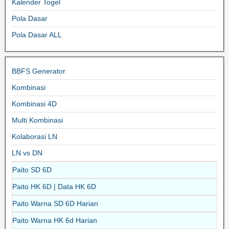
Kalender Togel
Pola Dasar
Pola Dasar ALL
BBFS Generator
Kombinasi
Kombinasi 4D
Multi Kombinasi
Kolaborasi LN
LN vs DN
Paito SD 6D
Paito HK 6D | Data HK 6D
Paito Warna SD 6D Harian
Paito Warna HK 6d Harian