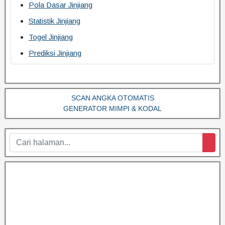
Pola Dasar Jinjiang
Statistik Jinjiang
Togel Jinjiang
Prediksi Jinjiang
SCAN ANGKA OTOMATIS
GENERATOR MIMPI & KODAL