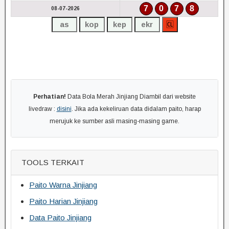
7
0
7
8
08-07-2026
Perhatian!
Data Bola Merah Jinjiang Diambil dari website
livedraw :
disini
. Jika ada kekeliruan data didalam paito, harap
merujuk ke sumber asli masing-masing game.
TOOLS TERKAIT
Paito Warna Jinjiang
Paito Harian Jinjiang
Data Paito Jinjiang