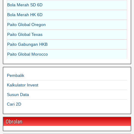
Bola Merah SD 6D
Bola Merah HK 6D
Paito Global Oregon
Paito Global Texas
Paito Gabungan HKB
Paito Global Morocco
Pembalik
Kalkulator Invest
Susun Data
Cari 2D
Obrolan