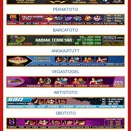
PERAKTOTO
BARCATOTO
ANGKAJITUTT
VEGASTOGEL
ARTISTOTO
SBOTOTO