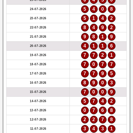
5
4
0
8
24-07-2026
5
1
4
2
23-07-2026
8
4
9
2
22-07-2026
9
8
1
9
21-07-2026
4
1
1
6
20-07-2026
7
7
2
1
19-07-2026
7
0
7
7
18-07-2026
7
7
9
5
17-07-2026
8
9
0
3
16-07-2026
7
0
0
9
15-07-2026
5
7
4
2
14-07-2026
0
7
6
8
13-07-2026
2
2
7
8
12-07-2026
3
4
3
1
11-07-2026