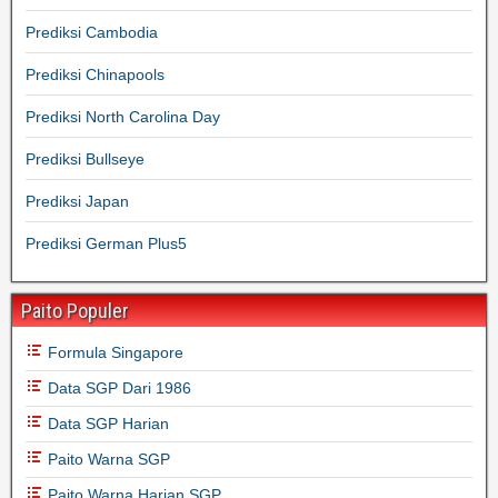
Prediksi Cambodia
Prediksi Chinapools
Prediksi North Carolina Day
Prediksi Bullseye
Prediksi Japan
Prediksi German Plus5
Paito Populer
Formula Singapore
Data SGP Dari 1986
Data SGP Harian
Paito Warna SGP
Paito Warna Harian SGP