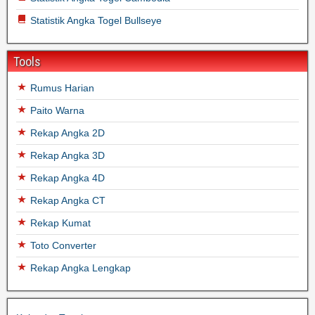
Statistik Angka Togel Bullseye
Tools
Rumus Harian
Paito Warna
Rekap Angka 2D
Rekap Angka 3D
Rekap Angka 4D
Rekap Angka CT
Rekap Kumat
Toto Converter
Rekap Angka Lengkap