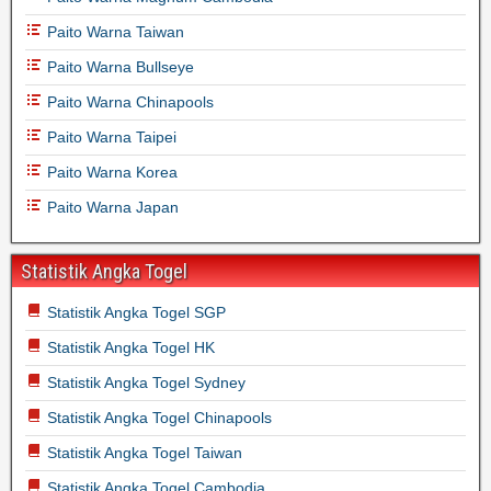
Paito Warna Taiwan
Paito Warna Bullseye
Paito Warna Chinapools
Paito Warna Taipei
Paito Warna Korea
Paito Warna Japan
Statistik Angka Togel
Statistik Angka Togel SGP
Statistik Angka Togel HK
Statistik Angka Togel Sydney
Statistik Angka Togel Chinapools
Statistik Angka Togel Taiwan
Statistik Angka Togel Cambodia