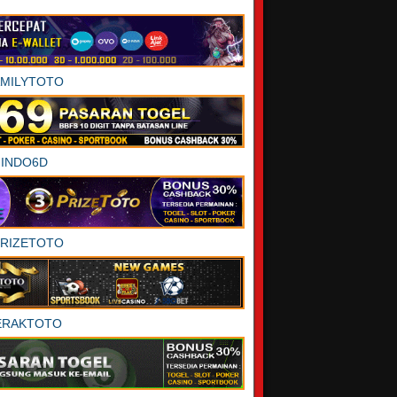
AMILYTOTO
INDO6D
PRIZETOTO
ERAKTOTO