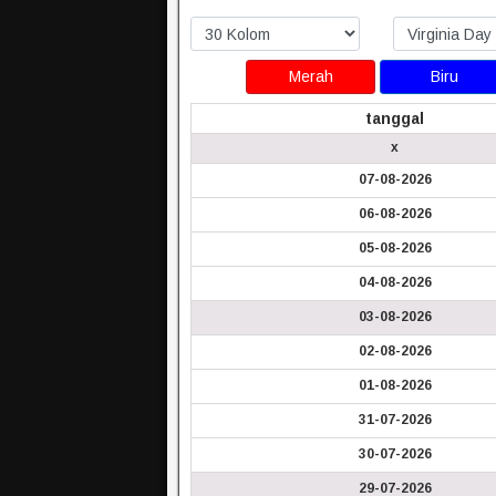
Merah
Biru
tanggal
x
07-08-2026
06-08-2026
05-08-2026
04-08-2026
03-08-2026
02-08-2026
01-08-2026
31-07-2026
30-07-2026
29-07-2026