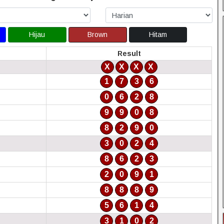
Hijau
Brown
Hitam
Result
X
X
X
X
1
7
3
6
0
6
2
8
9
9
0
8
8
2
9
0
3
0
2
4
8
6
2
3
2
0
9
1
8
8
8
9
5
6
1
4
3
1
0
2