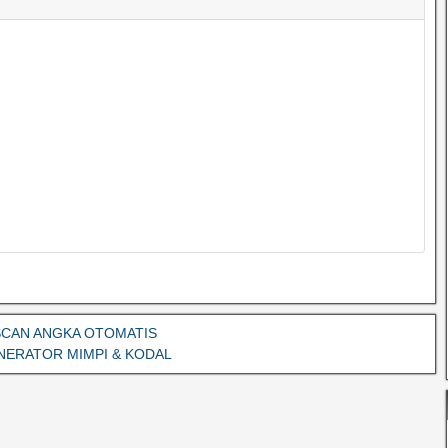
SCAN ANGKA OTOMATIS
NERATOR MIMPI & KODAL