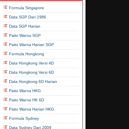
Formula Singapore
Data SGP Dari 1986
Data SGP Harian
Paito Warna SGP
Paito Warna Harian SGP
Formula Hongkong
Data Hongkong Versi 4D
Data Hongkong Versi 6D
Data Hongkong 6D Harian
Paito Warna HKG
Paito Warna HK 6D
Paito Warna Harian HKG
Formula Sydney
Data Sydney Dari 2009