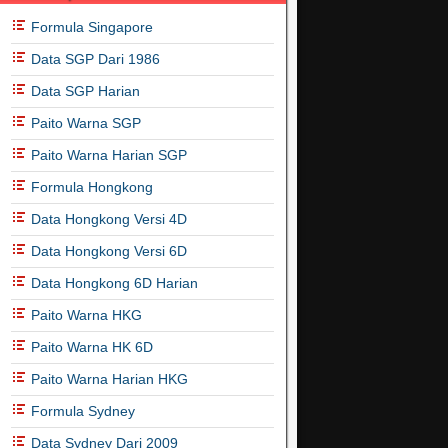
Formula Singapore
Data SGP Dari 1986
Data SGP Harian
Paito Warna SGP
Paito Warna Harian SGP
Formula Hongkong
Data Hongkong Versi 4D
Data Hongkong Versi 6D
Data Hongkong 6D Harian
Paito Warna HKG
Paito Warna HK 6D
Paito Warna Harian HKG
Formula Sydney
Data Sydney Dari 2009