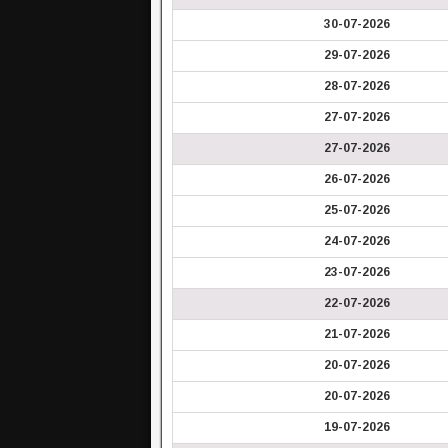
30-07-2026
29-07-2026
28-07-2026
27-07-2026
27-07-2026
26-07-2026
25-07-2026
24-07-2026
23-07-2026
22-07-2026
21-07-2026
20-07-2026
20-07-2026
19-07-2026