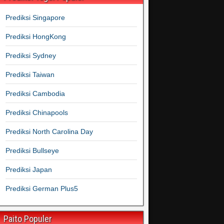
Prediksi Singapore
Prediksi HongKong
Prediksi Sydney
Prediksi Taiwan
Prediksi Cambodia
Prediksi Chinapools
Prediksi North Carolina Day
Prediksi Bullseye
Prediksi Japan
Prediksi German Plus5
Paito Populer