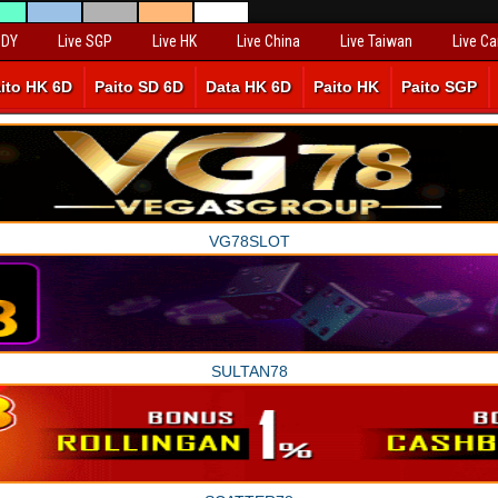
SDY
Live SGP
Live HK
Live China
Live Taiwan
Live C
ito HK 6D
Paito SD 6D
Data HK 6D
Paito HK
Paito SGP
VG78SLOT
SULTAN78