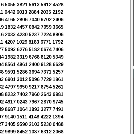
16 5055 3821 5613 5912 4528
11 0442 6013 2884 2035 2192
46 4165 2806 7040 9702 2406
19 1832 4457 0842 7059 3665
16 2033 4230 5237 7224 8806
11 4207 1029 8183 6771 1792
77 5093 6276 5182 0674 7406
44 1982 3319 6768 8120 5349
94 8561 4861 2400 9128 6629
38 9591 5286 3694 7371 5257
03 6901 3012 5096 7729 1861
32 4797 9950 9217 8754 5261
08 8232 7402 7960 2643 9981
02 4917 0243 7967 2870 9745
49 8687 1064 1893 3277 7491
97 9140 1511 4148 4222 1394
27 3405 9590 2103 5230 0488
82 9899 8452 1087 6312 2068