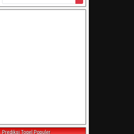
Prediksi Togel Populer