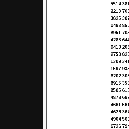
5514 38
2213 70
3825 30
0493 85
8951 70
4288 64
9410 20
2750 82
1309 34
1597 93
6202 30
8915 35
8505 61
4878 69
4661 56
4626 36
4904 56
6726 79