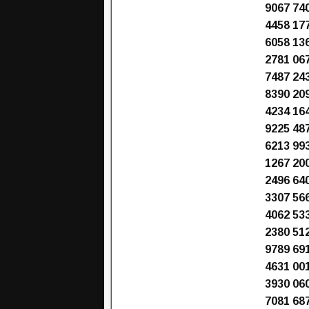
9067 74
4458 17
6058 13
2781 06
7487 24
8390 20
4234 16
9225 48
6213 99
1267 20
2496 64
3307 56
4062 53
2380 51
9789 69
4631 00
3930 06
7081 68