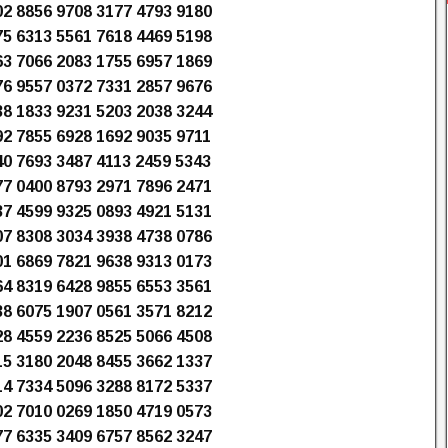
02 8856 9708 3177 4793 9180
75 6313 5561 7618 4469 5198
63 7066 2083 1755 6957 1869
76 9557 0372 7331 2857 9676
38 1833 9231 5203 2038 3244
92 7855 6928 1692 9035 9711
40 7693 3487 4113 2459 5343
77 0400 8793 2971 7896 2471
37 4599 9325 0893 4921 5131
07 8308 3034 3938 4738 0786
01 6869 7821 9638 9313 0173
64 8319 6428 9855 6553 3561
38 6075 1907 0561 3571 8212
28 4559 2236 8525 5066 4508
15 3180 2048 8455 3662 1337
14 7334 5096 3288 8172 5337
02 7010 0269 1850 4719 0573
77 6335 3409 6757 8562 3247