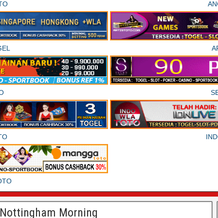
TO
AN
GEL
A
O
S
TO
IN
OTO
 Nottingham Morning