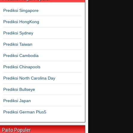
Prediksi Singapore
Prediksi HongKong
Prediksi Sydney
Prediksi Taiwan
Prediksi Cambodia
Prediksi Chinapools
Prediksi North Carolina Day
Prediksi Bullseye
Prediksi Japan
Prediksi German Plus5
Paito Populer