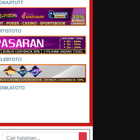
GKAJITUTT
RTISTOTO
ELEBTOTO
DOWLATOTO