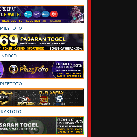
AMILYTOTO
INDO6D
PRIZETOTO
ERAKTOTO