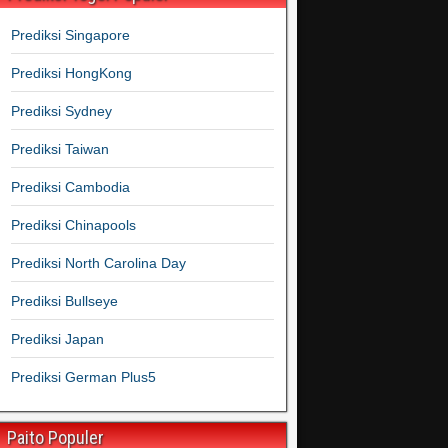
Prediksi Singapore
Prediksi HongKong
Prediksi Sydney
Prediksi Taiwan
Prediksi Cambodia
Prediksi Chinapools
Prediksi North Carolina Day
Prediksi Bullseye
Prediksi Japan
Prediksi German Plus5
Paito Populer