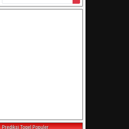
Prediksi Togel Populer