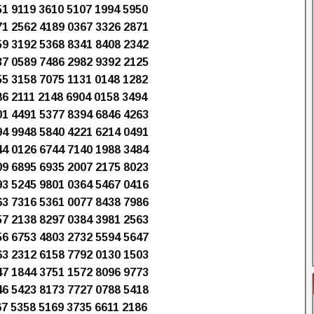
51 9119 3610 5107 1994 5950
71 2562 4189 0367 3326 2871
59 3192 5368 8341 8408 2342
37 0589 7486 2982 9392 2125
55 3158 7075 1131 0148 1282
86 2111 2148 6904 0158 3494
01 4491 5377 8394 6846 4263
94 9948 5840 4221 6214 0491
44 0126 6744 7140 1988 3484
09 6895 6935 2007 2175 8023
93 5245 9801 0364 5467 0416
63 7316 5361 0077 8438 7986
57 2138 8297 0384 3981 2563
56 6753 4803 2732 5594 5647
63 2312 6158 7792 0130 1503
47 1844 3751 1572 8096 9773
46 5423 8173 7727 0788 5418
67 5358 5169 3735 6611 2186