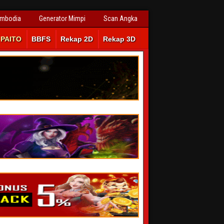
ambodia
Generator Mimpi
Scan Angka
PAITO
BBFS
Rekap 2D
Rekap 3D