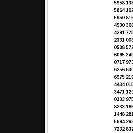
5958 13
5864 10
5950 81
4930 36
4291 77
2331 00
0508 57
6065 34
0717 97
6256 63
6975 21
4434 01
3471 12
0333 97
8233 16
1448 28
5694 29
7232 83