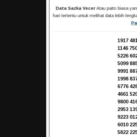
Data Sazka Vecer
Atau paito biasa ya
hari tertentu untuk melihat data lebih len
Pa
1917 48
1146 75
5226 60
5099 88
9991 88
1998 83
6776 42
4661 52
9800 41
2953 13
9223 01
6010 22
5822 22