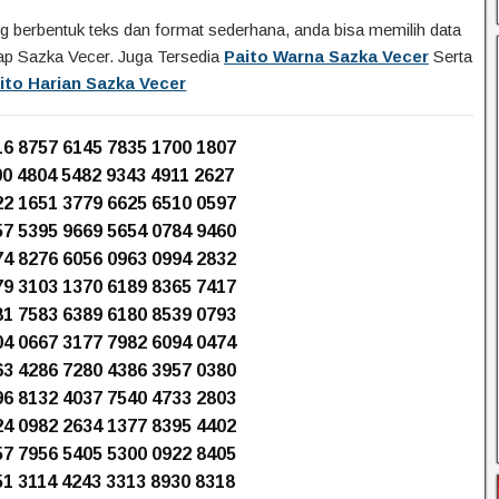
ng berbentuk teks dan format sederhana, anda bisa memilih data
gkap Sazka Vecer. Juga Tersedia
Paito Warna Sazka Vecer
Serta
ito Harian Sazka Vecer
16 8757 6145 7835 1700 1807
00 4804 5482 9343 4911 2627
22 1651 3779 6625 6510 0597
57 5395 9669 5654 0784 9460
74 8276 6056 0963 0994 2832
79 3103 1370 6189 8365 7417
81 7583 6389 6180 8539 0793
04 0667 3177 7982 6094 0474
63 4286 7280 4386 3957 0380
96 8132 4037 7540 4733 2803
24 0982 2634 1377 8395 4402
57 7956 5405 5300 0922 8405
51 3114 4243 3313 8930 8318