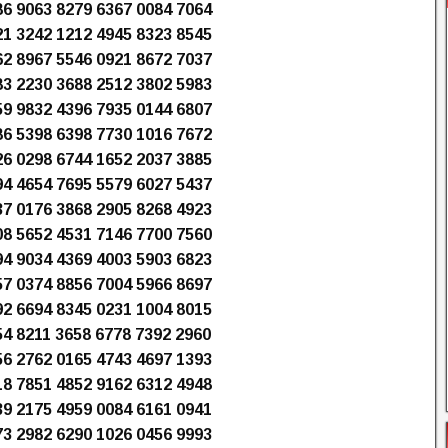
86 9063 8279 6367 0084 7064
21 3242 1212 4945 8323 8545
62 8967 5546 0921 8672 7037
83 2230 3688 2512 3802 5983
59 9832 4396 7935 0144 6807
86 5398 6398 7730 1016 7672
26 0298 6744 1652 2037 3885
94 4654 7695 5579 6027 5437
37 0176 3868 2905 8268 4923
08 5652 4531 7146 7700 7560
94 9034 4369 4003 5903 6823
57 0374 8856 7004 5966 8697
92 6694 8345 0231 1004 8015
54 8211 3658 6778 7392 2960
56 2762 0165 4743 4697 1393
18 7851 4852 9162 6312 4948
39 2175 4959 0084 6161 0941
73 2982 6290 1026 0456 9993