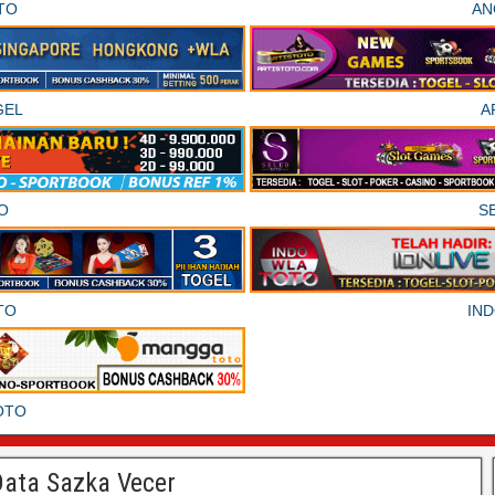
TO
AN
GEL
A
O
S
TO
IN
OTO
Data Sazka Vecer