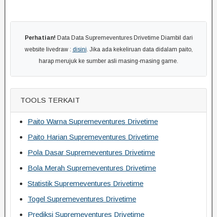
Perhatian!
Data Data Supremeventures Drivetime Diambil dari
website livedraw :
disini
. Jika ada kekeliruan data didalam paito,
harap merujuk ke sumber asli masing-masing game.
TOOLS TERKAIT
Paito Warna Supremeventures Drivetime
Paito Harian Supremeventures Drivetime
Pola Dasar Supremeventures Drivetime
Bola Merah Supremeventures Drivetime
Statistik Supremeventures Drivetime
Togel Supremeventures Drivetime
Prediksi Supremeventures Drivetime