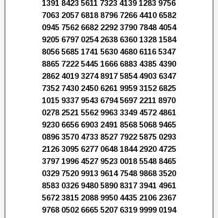
1391 8423 5611 7323 4139 1283 9756
7063 2057 6818 8796 7266 4410 6582
0945 7562 6682 2292 3790 7848 4054
9205 6797 0254 2638 6360 1328 1584
8056 5685 1741 5630 4680 6116 5347
8865 7222 5445 1666 6883 4385 4390
2862 4019 3274 8917 5854 4903 6347
7352 7430 2450 6261 9959 3152 6825
1015 9337 9543 6794 5697 2211 8970
0278 2521 5562 9963 3349 4572 4861
9230 6656 6903 2491 8568 5068 9465
0896 3570 4733 8527 7922 5875 0293
2126 3095 6277 0648 1844 2920 4725
3797 1996 4527 9523 0018 5548 8465
0329 7520 9913 9614 7548 9868 3520
8583 0326 9480 5890 8317 3941 4961
5672 3815 2088 9950 4435 2106 2367
9768 0502 6665 5207 6319 9999 0194