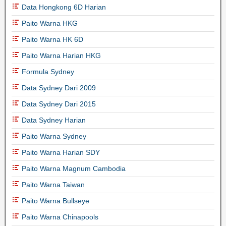
Data Hongkong 6D Harian
Paito Warna HKG
Paito Warna HK 6D
Paito Warna Harian HKG
Formula Sydney
Data Sydney Dari 2009
Data Sydney Dari 2015
Data Sydney Harian
Paito Warna Sydney
Paito Warna Harian SDY
Paito Warna Magnum Cambodia
Paito Warna Taiwan
Paito Warna Bullseye
Paito Warna Chinapools