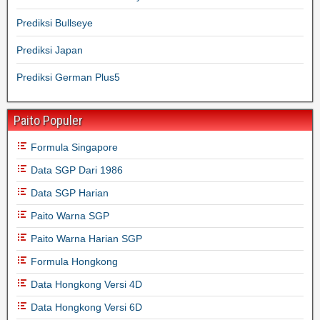
Prediksi Bullseye
Prediksi Japan
Prediksi German Plus5
Paito Populer
Formula Singapore
Data SGP Dari 1986
Data SGP Harian
Paito Warna SGP
Paito Warna Harian SGP
Formula Hongkong
Data Hongkong Versi 4D
Data Hongkong Versi 6D