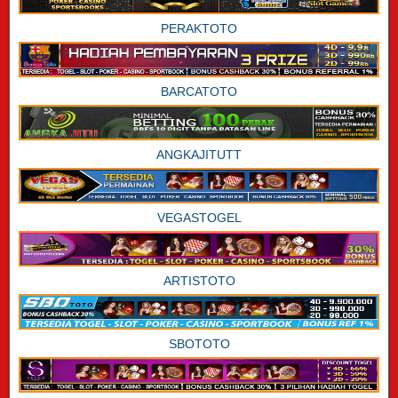
PERAKTOTO
BARCATOTO
ANGKAJITUTT
VEGASTOGEL
ARTISTOTO
SBOTOTO