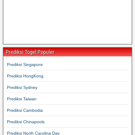
Prediksi Togel Populer
Prediksi Singapore
Prediksi HongKong
Prediksi Sydney
Prediksi Taiwan
Prediksi Cambodia
Prediksi Chinapools
Prediksi North Carolina Day