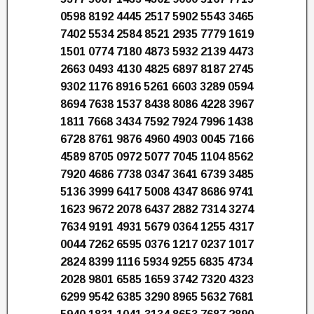
0598 8192 4445 2517 5902 5543 3465
7402 5534 2584 8521 2935 7779 1619
1501 0774 7180 4873 5932 2139 4473
2663 0493 4130 4825 6897 8187 2745
9302 1176 8916 5261 6603 3289 0594
8694 7638 1537 8438 8086 4228 3967
1811 7668 3434 7592 7924 7996 1438
6728 8761 9876 4960 4903 0045 7166
4589 8705 0972 5077 7045 1104 8562
7920 4686 7738 0347 3641 6739 3485
5136 3999 6417 5008 4347 8686 9741
1623 9672 2078 6437 2882 7314 3274
7634 9191 4931 5679 0364 1255 4317
0044 7262 6595 0376 1217 0237 1017
2824 8399 1116 5934 9255 6835 4734
2028 9801 6585 1659 3742 7320 4323
6299 9542 6385 3290 8965 5632 7681