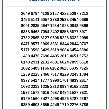
2649 6794 4129 2157 4228 5287 7212
3456 5141 6057 3780 2538 3454 0689
8001 2835 4947 1254 1928 0843 9896
6338 9468 7054 2402 9856 5877 8971
3732 2565 8127 9608 5226 6322 2999
6471 9577 3969 3881 8344 2844 9767
5171 3598 8429 3619 9084 6454 6580
1430 4470 7690 4495 2013 4651 5752
6140 2931 2132 4801 6024 7895 6518
2092 5489 1166 6182 0613 6835 7926
1239 2223 7466 7817 8229 3243 1384
9377 5414 1777 3990 1761 4839 2817
1692 2313 1225 2213 0894 9162 2233
1533 1578 4616 4687 0494 1527 7831
6129 1560 3427 4098 4926 5787 2367
9359 4603 5655 4249 1719 2276 8786