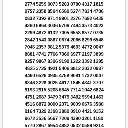
2774 5259 0073 5283 0780 4317 1815
9757 2358 8594 6589 5274 7834 4706
0832 7392 9714 9901 2276 7692 6435
4360 5864 3036 5706 7494 3573 4023
2299 4872 6132 7005 6558 8577 0735
2842 1543 0887 0874 2066 8299 6548
7045 2357 9812 5379 4693 4772 0047
8881 4741 7766 7060 6977 2197 3899
8257 9867 8396 9199 1222 3392 1295
4825 3725 4921 5406 8812 2032 0987
4460 6526 0935 4758 9081 1732 0047
9346 3228 0025 4617 1845 4341 3707
9193 2915 5208 6845 7714 1042 6824
4751 2687 3479 3479 3482 9594 1463
4516 8872 9000 2371 9039 6676 3580
0164 7329 2398 3880 0910 4421 9152
9672 3536 5667 7209 4390 3201 1180
5770 2867 6954 4882 0532 0599 9214