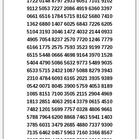
1722 0148 8797 2933 6051 7101 9102
9112 5053 7227 2086 4919 6360 3397
0661 6516 1784 5715 8162 5680 7410
1362 6880 1407 6025 6843 7226 6205
5104 3193 3046 1472 4032 2144 0933
4905 7054 8237 2570 7720 1246 7779
6166 1775 2575 7593 3523 9199 7720
6515 5448 0666 4698 9164 3970 1528
5404 4790 5086 5632 9773 5489 9035
6533 5715 2432 1087 5088 8279 3943
2310 4784 6093 6165 2021 3935 9389
0542 0071 8045 3900 5759 4053 8189
1085 8151 7100 3505 2115 2904 4969
1813 2851 4063 2914 3379 0615 4510
7482 1201 5699 7757 0328 4806 9661
5788 7964 6200 8868 7463 5941 1403
3785 6031 3479 2685 4880 7337 9300
7135 6462 0457 5963 7160 3366 8567