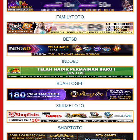
FAMILYTOTO
BET6D
INDO6D
BUAHTOGEL
3PRIZETOTO
SHOPTOTO