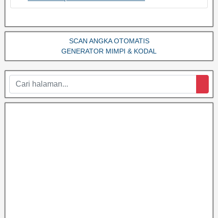
SCAN ANGKA OTOMATIS
GENERATOR MIMPI & KODAL