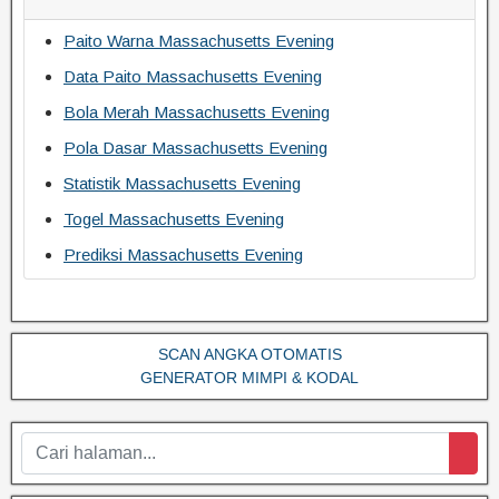
Paito Warna Massachusetts Evening
Data Paito Massachusetts Evening
Bola Merah Massachusetts Evening
Pola Dasar Massachusetts Evening
Statistik Massachusetts Evening
Togel Massachusetts Evening
Prediksi Massachusetts Evening
SCAN ANGKA OTOMATIS
GENERATOR MIMPI & KODAL