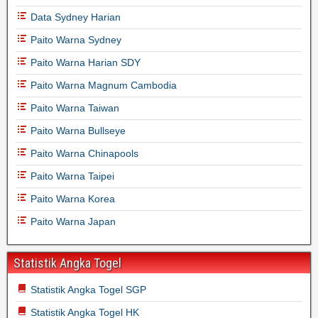
Data Sydney Harian
Paito Warna Sydney
Paito Warna Harian SDY
Paito Warna Magnum Cambodia
Paito Warna Taiwan
Paito Warna Bullseye
Paito Warna Chinapools
Paito Warna Taipei
Paito Warna Korea
Paito Warna Japan
Statistik Angka Togel
Statistik Angka Togel SGP
Statistik Angka Togel HK