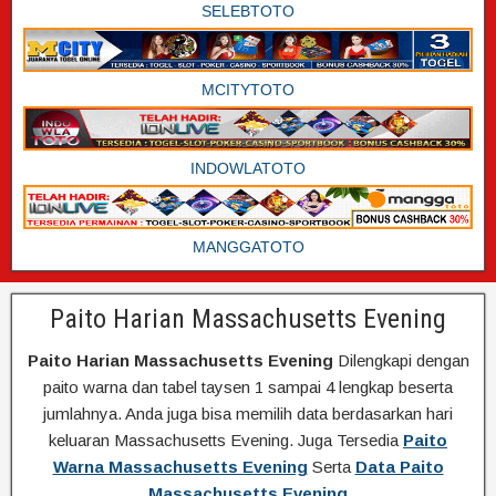
SELEBTOTO
MCITYTOTO
INDOWLATOTO
MANGGATOTO
Paito Harian Massachusetts Evening
Paito Harian Massachusetts Evening
Dilengkapi dengan
paito warna dan tabel taysen 1 sampai 4 lengkap beserta
jumlahnya. Anda juga bisa memilih data berdasarkan hari
keluaran Massachusetts Evening. Juga Tersedia
Paito
Warna Massachusetts Evening
Serta
Data Paito
Massachusetts Evening