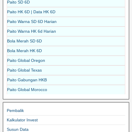
Paito SD 6D
Paito HK 6D | Data HK 6D
Paito Warna SD 6D Harian
Paito Warna HK 6d Harian
Bola Merah SD 6D
Bola Merah HK 6D
Paito Global Oregon
Paito Global Texas
Paito Gabungan HKB
Paito Global Morocco
Pembalik
Kalkulator Invest
Susun Data