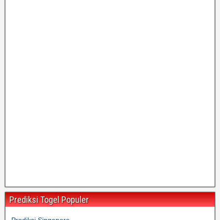
Prediksi Togel Populer