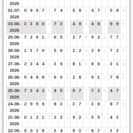
2026
01-07-
0
9
5
7
3
7
4
2
0
8
8
4
7
2
5
8
4
2026
30-06-
3
3
8
0
8
7
3
1
4
9
4
4
8
3
9
9
9
2026
29-06-
7
2
6
1
7
6
5
2
2
7
9
9
2
2
7
7
5
2026
28-06-
1
3
7
0
7
5
6
2
2
2
4
2
9
2
7
2
9
2026
27-06-
2
3
4
4
8
3
9
3
8
1
9
8
6
5
3
1
4
2026
26-06-
5
4
6
8
5
6
0
6
2
8
1
9
1
1
7
8
6
2026
25-06-
7
3
4
2
6
4
5
9
9
7
7
7
2
9
4
7
2
2026
24-06-
2
9
5
9
5
8
3
2
3
7
1
3
8
2
8
7
6
2026
23-06-
0
1
2
1
3
2
2
4
9
3
3
5
5
1
4
3
7
2026
22-06-
0
0
3
6
9
3
4
7
8
3
2
8
7
6
3
3
6