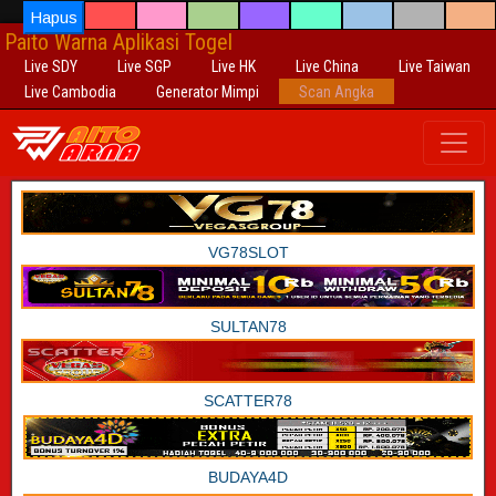
Hapus
Paito Warna Aplikasi Togel
Live SDY
Live SGP
Live HK
Live China
Live Taiwan
Live Cambodia
Generator Mimpi
Scan Angka
VG78SLOT
SULTAN78
SCATTER78
BUDAYA4D