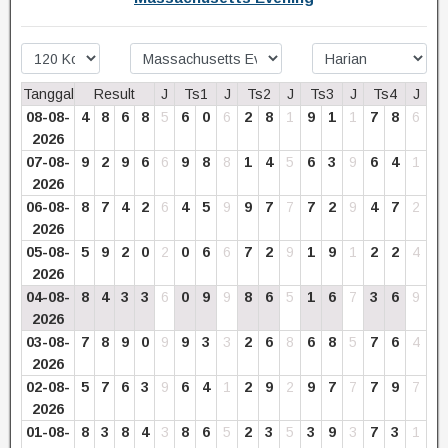
Tanggal
Result
J
Ts1
J
Ts2
J
Ts3
J
Ts4
J
08-08-
4
8
6
8
5
6
0
6
2
8
1
9
1
1
7
8
6
2026
07-08-
9
2
9
6
6
9
8
8
1
4
5
6
3
9
6
4
1
2026
06-08-
8
7
4
2
6
4
5
9
9
7
7
7
2
9
4
7
2
2026
05-08-
5
9
2
0
2
0
6
6
7
2
9
1
9
1
2
2
4
2026
04-08-
8
4
3
3
6
0
9
9
8
6
5
1
6
7
3
6
9
2026
03-08-
7
8
9
0
9
9
3
3
2
6
8
6
8
5
7
6
4
2026
02-08-
5
7
6
3
9
6
4
1
2
9
2
9
7
7
7
9
7
2026
01-08-
8
3
8
4
3
8
6
5
2
3
5
3
9
3
7
3
1