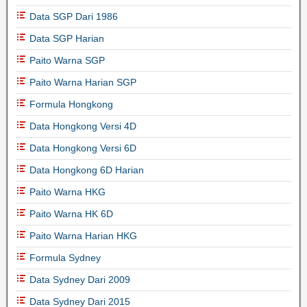
Data SGP Dari 1986
Data SGP Harian
Paito Warna SGP
Paito Warna Harian SGP
Formula Hongkong
Data Hongkong Versi 4D
Data Hongkong Versi 6D
Data Hongkong 6D Harian
Paito Warna HKG
Paito Warna HK 6D
Paito Warna Harian HKG
Formula Sydney
Data Sydney Dari 2009
Data Sydney Dari 2015