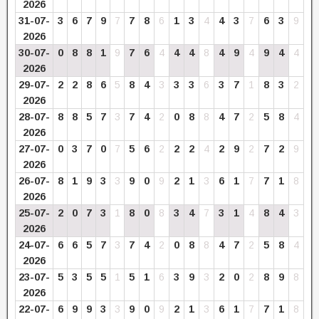
2026
31-07-
3
6
7
9
7
7
8
6
1
3
4
4
3
7
6
3
9
2026
30-07-
0
8
8
1
9
7
6
4
4
4
8
4
9
4
9
4
4
2026
29-07-
2
2
8
6
5
8
4
3
3
3
6
3
7
1
8
3
2
2026
28-07-
8
8
5
7
3
7
4
2
0
8
8
4
7
2
5
8
4
2026
27-07-
0
3
7
0
7
5
6
2
2
2
4
2
9
2
7
2
9
2026
26-07-
8
1
9
3
3
9
0
9
2
1
3
6
1
7
7
1
8
2026
25-07-
2
0
7
3
1
8
0
8
3
4
7
3
1
4
8
4
3
2026
24-07-
6
6
5
7
3
7
4
2
0
8
8
4
7
2
5
8
4
2026
23-07-
5
3
5
5
1
5
1
6
3
9
3
2
0
2
8
9
8
2026
22-07-
6
9
9
3
3
9
0
9
2
1
3
6
1
7
7
1
8