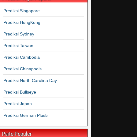
Prediksi Singapore
Prediksi HongKong
Prediksi Sydney
Prediksi Taiwan
Prediksi Cambodia
Prediksi Chinapools
Prediksi North Carolina Day
Prediksi Bullseye
Prediksi Japan
Prediksi German Plus5
Paito Populer