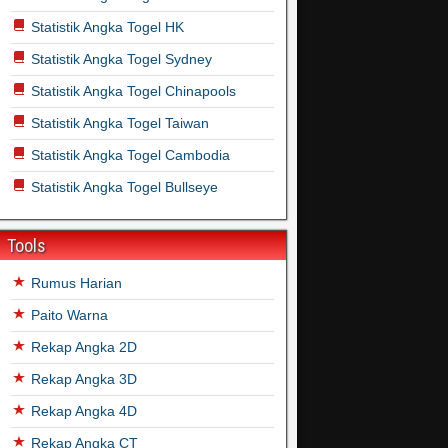
Statistik Angka Togel HK
Statistik Angka Togel Sydney
Statistik Angka Togel Chinapools
Statistik Angka Togel Taiwan
Statistik Angka Togel Cambodia
Statistik Angka Togel Bullseye
Tools
Rumus Harian
Paito Warna
Rekap Angka 2D
Rekap Angka 3D
Rekap Angka 4D
Rekap Angka CT