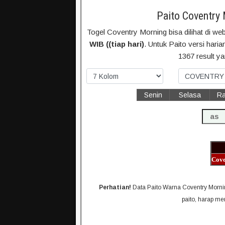
Paito Coventry
Togel Coventry Morning bisa dilihat di w
WIB ((tiap hari)
. Untuk Paito versi hari
1367 result ya
Senin
Selasa
R
Cove
Perhatian!
Data Paito Warna Coventry Mornin
paito, harap m