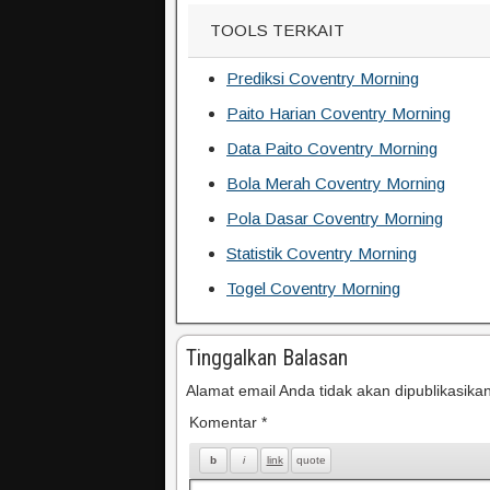
TOOLS TERKAIT
Prediksi Coventry Morning
Paito Harian Coventry Morning
Data Paito Coventry Morning
Bola Merah Coventry Morning
Pola Dasar Coventry Morning
Statistik Coventry Morning
Togel Coventry Morning
Tinggalkan Balasan
Alamat email Anda tidak akan dipublikasikan
Komentar
*