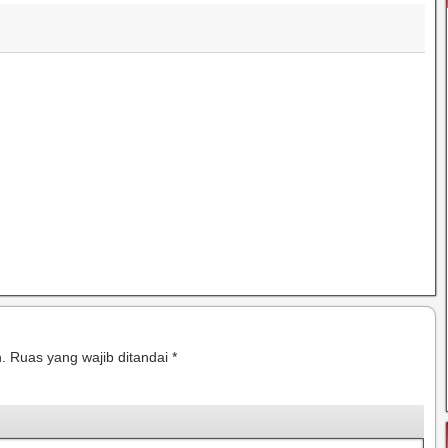
.
Ruas yang wajib ditandai
*