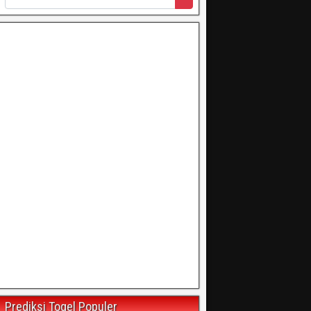
Prediksi Togel Populer