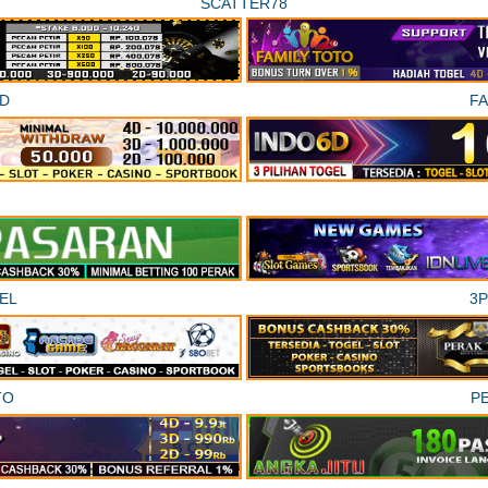
SCATTER78
D
F
EL
3
TO
P