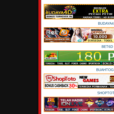
BUDAYA4
BET6D
BUAHTOG
SHOPTO