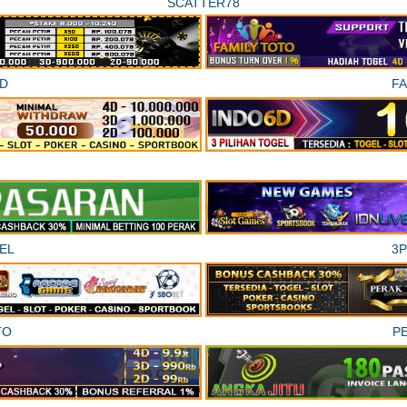
SCATTER78
D
F
EL
3
TO
P