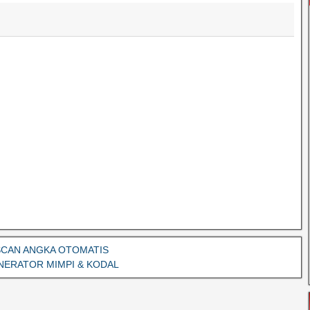
SCAN ANGKA OTOMATIS
NERATOR MIMPI & KODAL