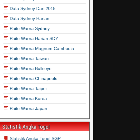
Data Sydney Dari 2015
Data Sydney Harian
Paito Warna Sydney
Paito Warna Harian SDY
Paito Warna Magnum Cambodia
Paito Warna Taiwan
Paito Warna Bullseye
Paito Warna Chinapools
Paito Warna Taipei
Paito Warna Korea
Paito Warna Japan
Statistik Angka Togel
Statistik Angka Togel SGP