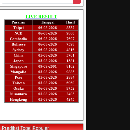
Prediksi Togel Populer