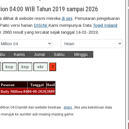
illion 04:00 WIB Tahun 2019 sampai 2026
a dilihat di website resmi mereka
di sini
. Pemutaran pengeluaran
 Paito versi harian
DISINI
Kami mempunyai Data
Togel Ireland
ar 2660 result yang tercatat sejak tanggal 14-01-2019.
abu
Kamis
Jumat
Sabtu
Minggu
Pasaran
Tanggal
Hasil
 Daily Million 04
06-08-2026
3889
illion 04 Diambil dari website livedraw :
disini
. Jika ada kekeliruan data
ap merujuk ke sumber asli masing-masing game.