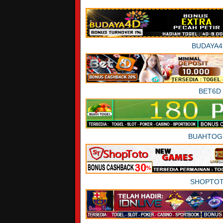
BUDAYA4
BET6D
BUAHTOG
SHOPTO