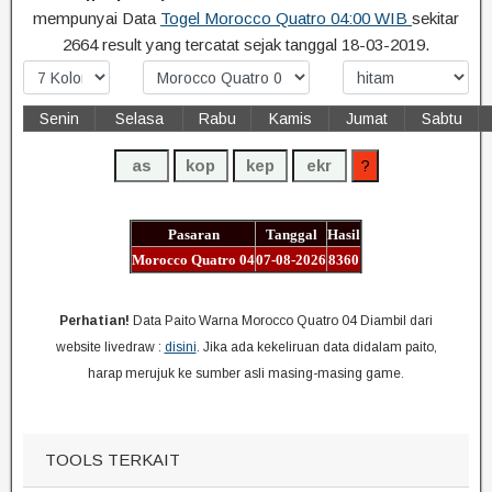
mempunyai Data
Togel Morocco Quatro 04:00 WIB
sekitar
2664 result yang tercatat sejak tanggal 18-03-2019.
Senin
Selasa
Rabu
Kamis
Jumat
Sabtu
Pasaran
Tanggal
Hasil
Morocco Quatro 04
07-08-2026
8360
Perhatian!
Data Paito Warna Morocco Quatro 04 Diambil dari
website livedraw :
disini
. Jika ada kekeliruan data didalam paito,
harap merujuk ke sumber asli masing-masing game.
TOOLS TERKAIT