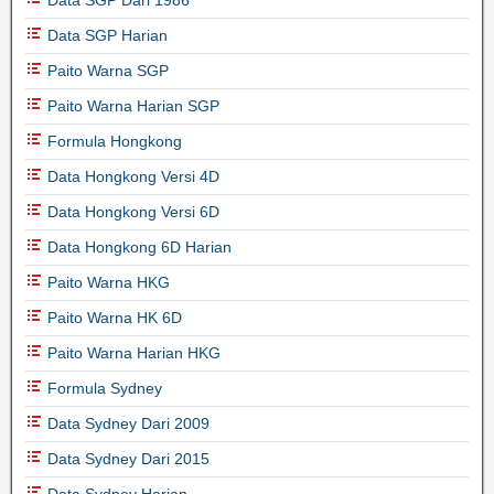
Data SGP Dari 1986
Data SGP Harian
Paito Warna SGP
Paito Warna Harian SGP
Formula Hongkong
Data Hongkong Versi 4D
Data Hongkong Versi 6D
Data Hongkong 6D Harian
Paito Warna HKG
Paito Warna HK 6D
Paito Warna Harian HKG
Formula Sydney
Data Sydney Dari 2009
Data Sydney Dari 2015