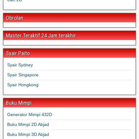
Obrolan
Master Teraktif 24 Jam terakhir
Syair Paito
Syair Sydney
Syair Singapore
Syair Hongkong
Buku Mimpi
Generator Mimpi 432D
Buku Mimpi 2D Abjad
Buku Mimpi 3D Abjad