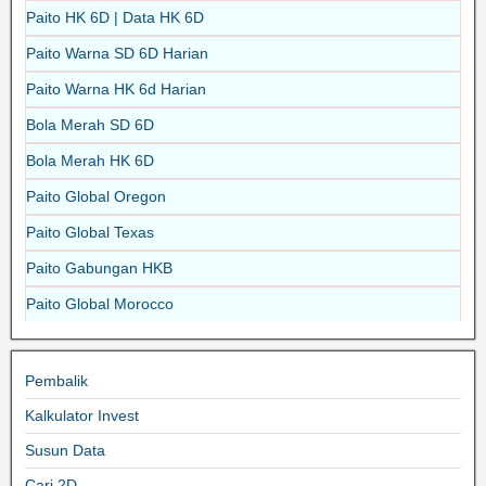
Paito HK 6D | Data HK 6D
Paito Warna SD 6D Harian
Paito Warna HK 6d Harian
Bola Merah SD 6D
Bola Merah HK 6D
Paito Global Oregon
Paito Global Texas
Paito Gabungan HKB
Paito Global Morocco
Pembalik
Kalkulator Invest
Susun Data
Cari 2D