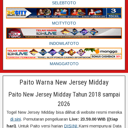
SELEBTOTO
MCITYTOTO
INDOWLATOTO
MANGGATOTO
Paito Warna New Jersey Midday
Paito New Jersey Midday Tahun 2018 sampai
2026
Togel New Jersey Midday bisa dilihat di website resmi mereka
di sini
. Pemutaran pengeluaran
Live: 23.59.00 WIB ((tiap
hari)
. Untuk Paito versi harian
DISINI
Kami mempunyai Data