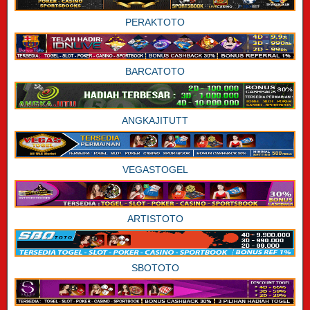
PERAKTOTO
BARCATOTO
ANGKAJITUTT
VEGASTOGEL
ARTISTOTO
SBOTOTO