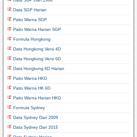
Data SGP Dari 1986
Data SGP Harian
Paito Warna SGP
Paito Warna Harian SGP
Formula Hongkong
Data Hongkong Versi 4D
Data Hongkong Versi 6D
Data Hongkong 6D Harian
Paito Warna HKG
Paito Warna HK 6D
Paito Warna Harian HKG
Formula Sydney
Data Sydney Dari 2009
Data Sydney Dari 2015