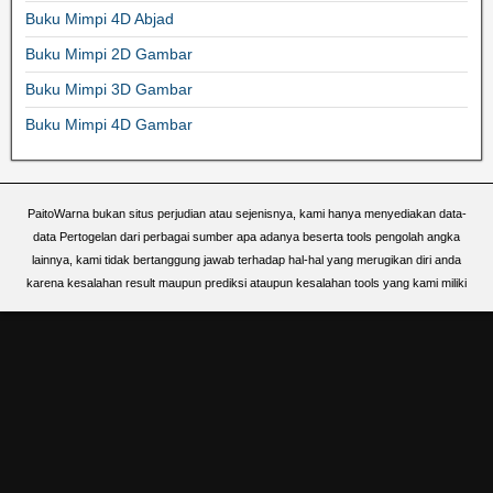
Buku Mimpi 4D Abjad
Buku Mimpi 2D Gambar
Buku Mimpi 3D Gambar
Buku Mimpi 4D Gambar
PaitoWarna bukan situs perjudian atau sejenisnya, kami hanya menyediakan data-
data Pertogelan dari perbagai sumber apa adanya beserta tools pengolah angka
lainnya, kami tidak bertanggung jawab terhadap hal-hal yang merugikan diri anda
karena kesalahan result maupun prediksi ataupun kesalahan tools yang kami miliki