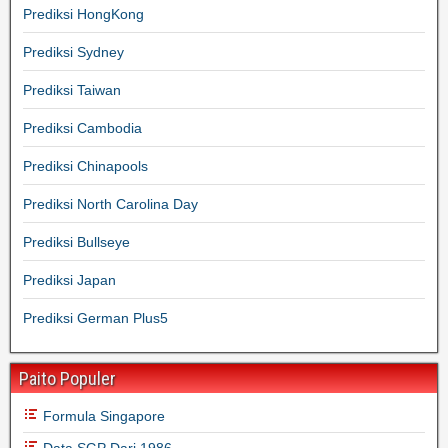
Prediksi HongKong
Prediksi Sydney
Prediksi Taiwan
Prediksi Cambodia
Prediksi Chinapools
Prediksi North Carolina Day
Prediksi Bullseye
Prediksi Japan
Prediksi German Plus5
Paito Populer
Formula Singapore