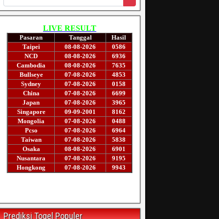
Prediksi Togel Populer