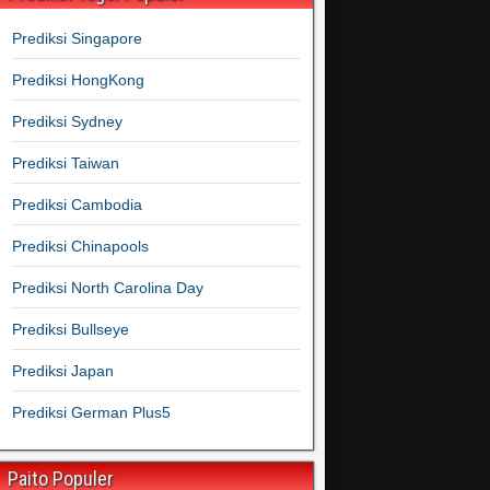
Prediksi Singapore
Prediksi HongKong
Prediksi Sydney
Prediksi Taiwan
Prediksi Cambodia
Prediksi Chinapools
Prediksi North Carolina Day
Prediksi Bullseye
Prediksi Japan
Prediksi German Plus5
Paito Populer