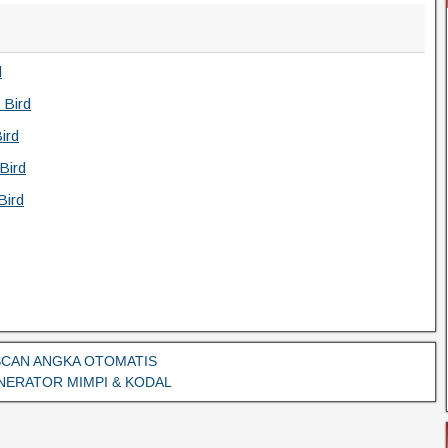
d
 Bird
ird
Bird
Bird
SCAN ANGKA OTOMATIS
NERATOR MIMPI & KODAL