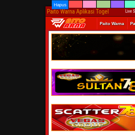
Hapus
Paito Warna Aplikasi Togel
Live 
Paito Warna
Pa