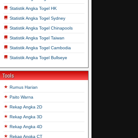
Statistik Angka Togel HK
Statistik Angka Togel Sydney
Statistik Angka Togel Chinapools
Statistik Angka Togel Taiwan
Statistik Angka Togel Cambodia
Statistik Angka Togel Bullseye
Tools
Rumus Harian
Paito Warna
Rekap Angka 2D
Rekap Angka 3D
Rekap Angka 4D
Rekap Angka CT