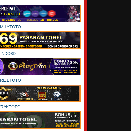
AMILYTOTO
INDO6D
PRIZETOTO
ERAKTOTO