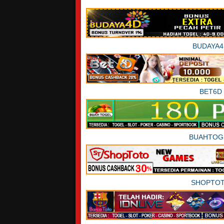
BUDAYA4
BET6D
BUAHTOG
SHOPTO