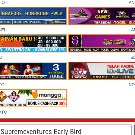
TO
AN
GEL
A
O
S
TO
IN
OTO
 Supremeventures Early Bird