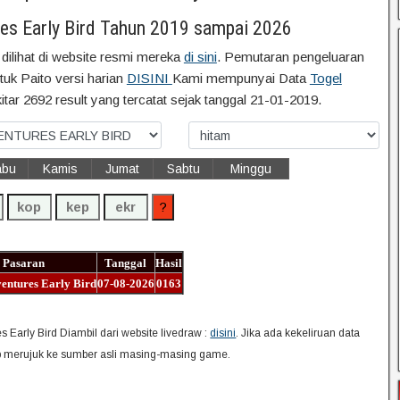
es Early Bird Tahun 2019 sampai 2026
dilihat di website resmi mereka
di sini
. Pemutaran pengeluaran
tuk Paito versi harian
DISINI
Kami mempunyai Data
Togel
itar 2692 result yang tercatat sejak tanggal 21-01-2019.
abu
Kamis
Jumat
Sabtu
Minggu
Pasaran
Tanggal
Hasil
entures Early Bird
07-08-2026
0163
Early Bird Diambil dari website livedraw :
disini
. Jika ada kekeliruan data
ap merujuk ke sumber asli masing-masing game.