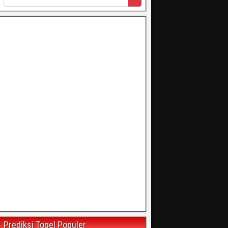
Prediksi Togel Populer