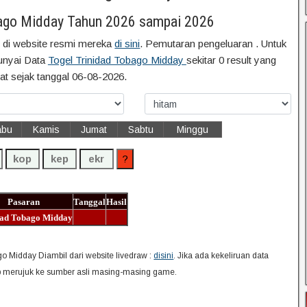
bago Midday Tahun 2026 sampai 2026
t di website resmi mereka
di sini
. Pemutaran pengeluaran
. Untuk
nyai Data
Togel Trinidad Tobago Midday
sekitar 0 result yang
tat sejak tanggal 06-08-2026.
abu
Kamis
Jumat
Sabtu
Minggu
Pasaran
Tanggal
Hasil
dad Tobago Midday
o Midday Diambil dari website livedraw :
disini
. Jika ada kekeliruan data
ap merujuk ke sumber asli masing-masing game.