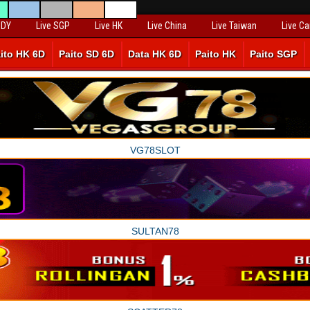
SDY
Live SGP
Live HK
Live China
Live Taiwan
Live C
ito HK 6D
Paito SD 6D
Data HK 6D
Paito HK
Paito SGP
VG78SLOT
SULTAN78