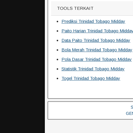
TOOLS TERKAIT
Prediksi Trinidad Tobago Midday
Paito Harian Trinidad Tobago Midda
Data Paito Trinidad Tobago Midday
Bola Merah Trinidad Tobago Midday
Pola Dasar Trinidad Tobago Midday
Statistik Trinidad Tobago Midday
Togel Trinidad Tobago Midday
GE