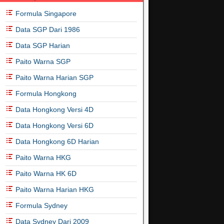
Formula Singapore
Data SGP Dari 1986
Data SGP Harian
Paito Warna SGP
Paito Warna Harian SGP
Formula Hongkong
Data Hongkong Versi 4D
Data Hongkong Versi 6D
Data Hongkong 6D Harian
Paito Warna HKG
Paito Warna HK 6D
Paito Warna Harian HKG
Formula Sydney
Data Sydney Dari 2009