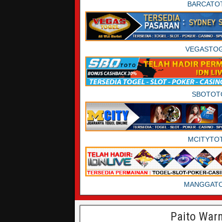
BARCATO
VEGASTO
SBOTOT
MCITYTO
MANGGAT
Paito War