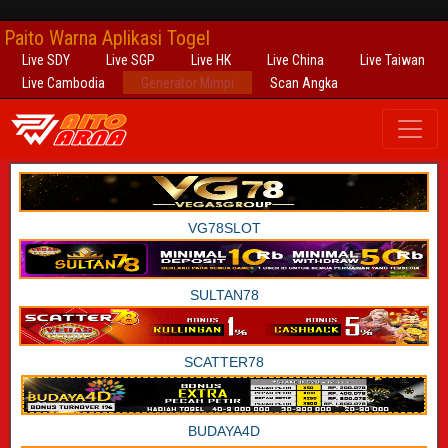
Paito Warna Aplikasi Togel
Live SDY
Live SGP
Live HK
Live China
Live Taiwan
Live Cambodia
Generator Mimpi
Scan Angka
VG78SLOT
SULTAN78
SCATTER78
BUDAYA4D