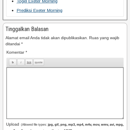
Togel Exeter Morning
Prediksi Exeter Morning
Tinggalkan Balasan
Alamat email Anda tidak akan dipublikasikan.
Ruas yang wajib
ditandai
*
Komentar
*
Upload
(Allowed file types:
jpg, gif, png, mp3, mp4, m4v, mov, wmv, avi, mpg,