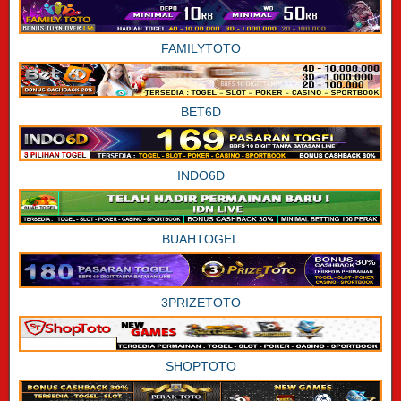
FAMILYTOTO
BET6D
INDO6D
BUAHTOGEL
3PRIZETOTO
SHOPTOTO