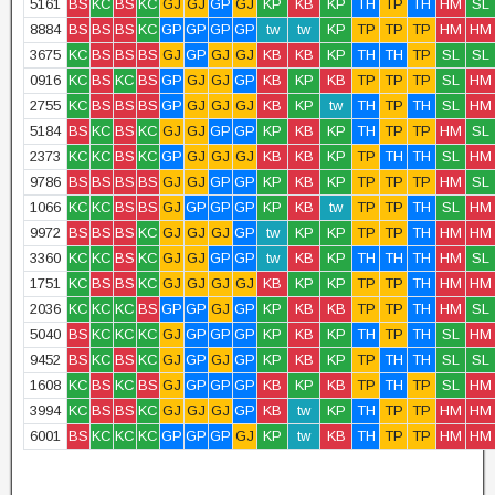
5161
BS
KC
BS
KC
GJ
GJ
GP
GJ
KP
KB
KP
TH
TP
TH
HM
SL
8884
BS
BS
BS
KC
GP
GP
GP
GP
tw
tw
KP
TP
TP
TP
HM
HM
3675
KC
BS
BS
BS
GJ
GP
GJ
GJ
KB
KB
KP
TH
TH
TP
SL
SL
0916
KC
BS
KC
BS
GP
GJ
GJ
GP
KB
KP
KB
TP
TP
TP
SL
HM
2755
KC
BS
BS
BS
GP
GJ
GJ
GJ
KB
KP
tw
TH
TP
TH
SL
HM
5184
BS
KC
BS
KC
GJ
GJ
GP
GP
KP
KB
KP
TH
TP
TP
HM
SL
2373
KC
KC
BS
KC
GP
GJ
GJ
GJ
KB
KB
KP
TP
TH
TH
SL
HM
9786
BS
BS
BS
BS
GJ
GJ
GP
GP
KP
KB
KP
TP
TP
TP
HM
SL
1066
KC
KC
BS
BS
GJ
GP
GP
GP
KP
KB
tw
TP
TP
TH
SL
HM
9972
BS
BS
BS
KC
GJ
GJ
GJ
GP
tw
KP
KP
TP
TP
TH
HM
HM
3360
KC
KC
BS
KC
GJ
GJ
GP
GP
tw
KB
KP
TH
TH
TH
HM
SL
1751
KC
BS
BS
KC
GJ
GJ
GJ
GJ
KB
KP
KP
TP
TP
TH
HM
HM
2036
KC
KC
KC
BS
GP
GP
GJ
GP
KP
KB
KB
TP
TP
TH
HM
SL
5040
BS
KC
KC
KC
GJ
GP
GP
GP
KP
KB
KP
TH
TP
TH
SL
HM
9452
BS
KC
BS
KC
GJ
GP
GJ
GP
KP
KB
KP
TP
TH
TH
SL
SL
1608
KC
BS
KC
BS
GJ
GP
GP
GP
KB
KP
KB
TP
TH
TP
SL
HM
3994
KC
BS
BS
KC
GJ
GJ
GJ
GP
KB
tw
KP
TH
TP
TP
HM
HM
6001
BS
KC
KC
KC
GP
GP
GP
GJ
KP
tw
KB
TH
TP
TP
HM
HM