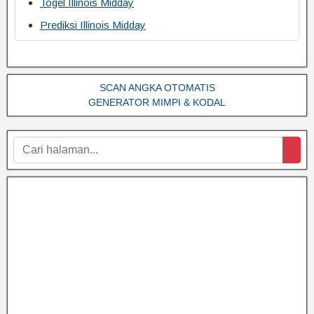
Togel Illinois Midday
Prediksi Illinois Midday
SCAN ANGKA OTOMATIS
GENERATOR MIMPI & KODAL