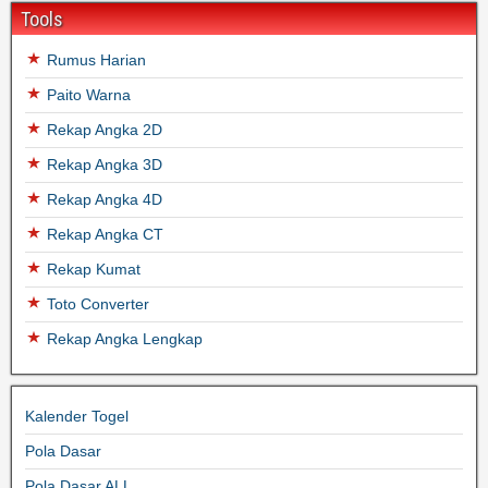
Tools
Rumus Harian
Paito Warna
Rekap Angka 2D
Rekap Angka 3D
Rekap Angka 4D
Rekap Angka CT
Rekap Kumat
Toto Converter
Rekap Angka Lengkap
Kalender Togel
Pola Dasar
Pola Dasar ALL