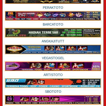
PERAKTOTO
BARCATOTO
ANGKAJITUTT
VEGASTOGEL
ARTISTOTO
SBOTOTO