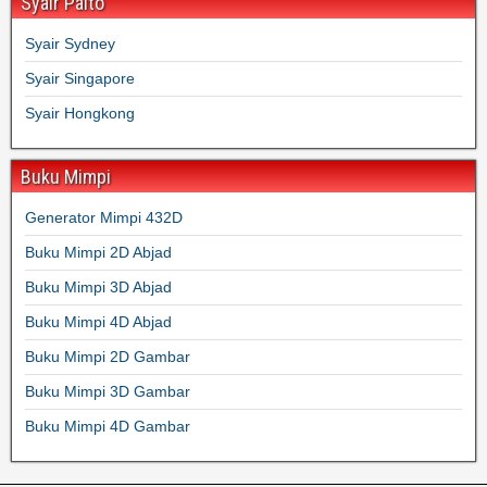
Syair Paito
Syair Sydney
Syair Singapore
Syair Hongkong
Buku Mimpi
Generator Mimpi 432D
Buku Mimpi 2D Abjad
Buku Mimpi 3D Abjad
Buku Mimpi 4D Abjad
Buku Mimpi 2D Gambar
Buku Mimpi 3D Gambar
Buku Mimpi 4D Gambar