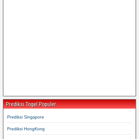
Prediksi Togel Populer
Prediksi Singapore
Prediksi HongKong