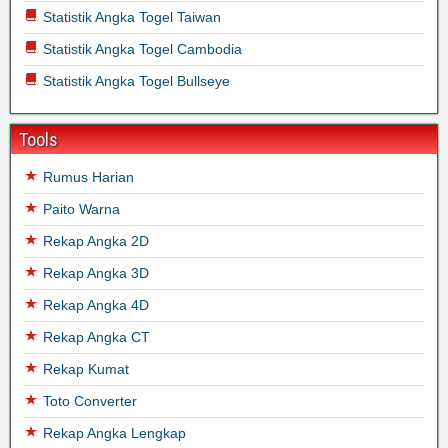
Statistik Angka Togel Taiwan
Statistik Angka Togel Cambodia
Statistik Angka Togel Bullseye
Tools
Rumus Harian
Paito Warna
Rekap Angka 2D
Rekap Angka 3D
Rekap Angka 4D
Rekap Angka CT
Rekap Kumat
Toto Converter
Rekap Angka Lengkap