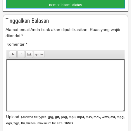
nomor 'hitam' diatas
Tinggalkan Balasan
Alamat email Anda tidak akan dipublikasikan.
Ruas yang wajib
ditandai
*
Komentar
*
Upload
(Allowed file types:
jpg, gif, png, mp3, mp4, m4v, mov, wmv, avi, mpg,
ogv, 3gp, flv, webm
, maximum file size:
16MB.