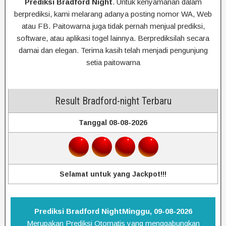
Prediksi Bradford Night
. Untuk kenyamanan dalam
berprediksi, kami melarang adanya posting nomor WA, Web
atau FB. Paitowarna juga tidak pernah menjual prediksi,
software, atau aplikasi togel lainnya. Berprediksilah secara
damai dan elegan. Terima kasih telah menjadi pengunjung
setia paitowarna
Result Bradford-night Terbaru
Tanggal 08-08-2026
Selamat untuk yang Jackpot!!!
Prediksi Bradford NightMinggu, 09-08-2026
Merupakan Prediksi Otomatis yang menggabungkan