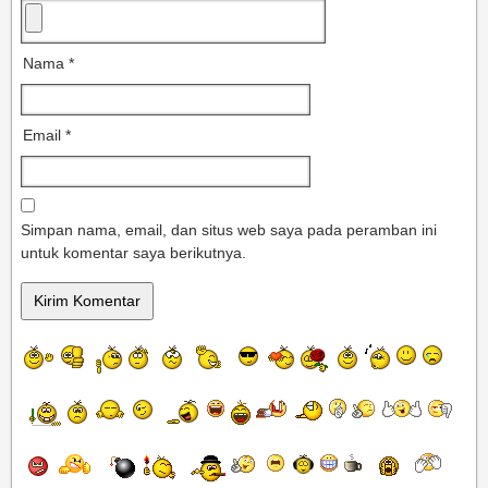
Nama
*
Email
*
Simpan nama, email, dan situs web saya pada peramban ini
untuk komentar saya berikutnya.