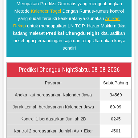
Merupakan Prediksi Otomatis yang menggabungkan
Metode
Kalender Togel
Dengan Rumus-rumus kontrol
yang sudah terbukti keakuratanya.Gunakan
Aplikasi
Rekap
untuk mendapatkan LN TOP. Harap Maklum Jika
kadang meleset
Prediksi Chengdu Night
kita. Jadikan
ini sebagai perbandingan saja dan tetap Utamakan karya
sendiri
Prediksi Chengdu NightSabtu, 08-08-2026
Pasaran
SabtuPahing
Angka Ikut berdasarkan Kalender Jawa
34569
Jarak Lemah berdasarkan Kalender Jawa
80-99
Kontrol 1 berdasarkan Jumlah 2D
0245
Kontrol 2 berdasarkan Jumlah As + Ekor
4501