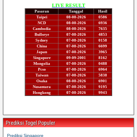
Prediksi Togel Populer
Prediksi Singapore