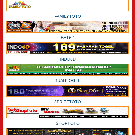
FAMILYTOTO
BET6D
INDO6D
BUAHTOGEL
3PRIZETOTO
SHOPTOTO