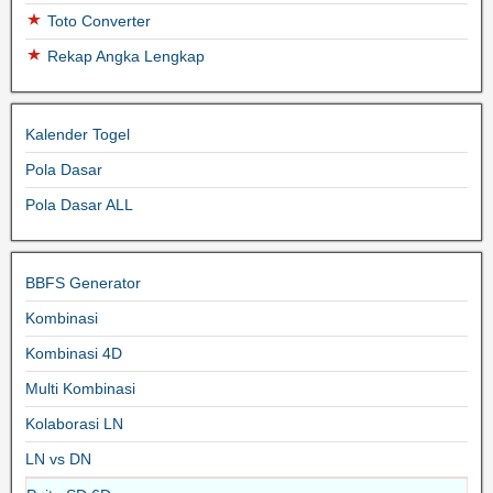
Toto Converter
Rekap Angka Lengkap
Kalender Togel
Pola Dasar
Pola Dasar ALL
BBFS Generator
Kombinasi
Kombinasi 4D
Multi Kombinasi
Kolaborasi LN
LN vs DN