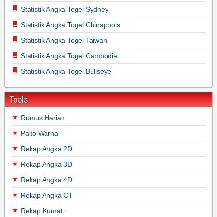
Statistik Angka Togel Sydney
Statistik Angka Togel Chinapools
Statistik Angka Togel Taiwan
Statistik Angka Togel Cambodia
Statistik Angka Togel Bullseye
Tools
Rumus Harian
Paito Warna
Rekap Angka 2D
Rekap Angka 3D
Rekap Angka 4D
Rekap Angka CT
Rekap Kumat