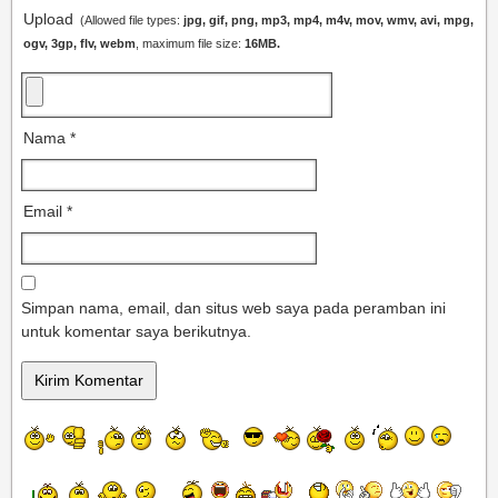
Upload
(Allowed file types:
jpg, gif, png, mp3, mp4, m4v, mov, wmv, avi, mpg,
ogv, 3gp, flv, webm
, maximum file size:
16MB.
Nama
*
Email
*
Simpan nama, email, dan situs web saya pada peramban ini
untuk komentar saya berikutnya.