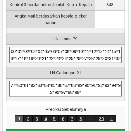
Kontrol 3 berdasarkan Jumlah Kop + Kepala
348
Angka Mati berdasarkan kepala & ekor
harian
LN Utama 79
LN Cadangan 21
Prediksi Sebelumnya
1
2
3
4
5
6
7
8
…
30
»