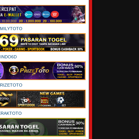
AMILYTOTO
INDO6D
PRIZETOTO
ERAKTOTO