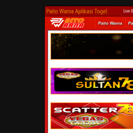
Paito Warna Aplikasi Togel
Live 
Paito Warna
Pa