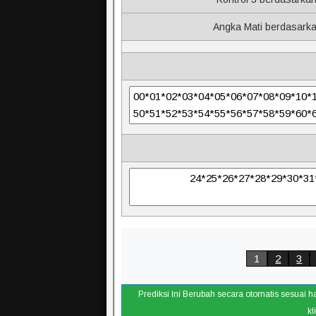
Angka Mati berdasarka
1
2
3
Prediksi Ini Berubah secara otomatis sesuai 
kl