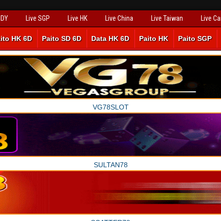
SDY
Live SGP
Live HK
Live China
Live Taiwan
Live C
ito HK 6D
Paito SD 6D
Data HK 6D
Paito HK
Paito SGP
VG78SLOT
SULTAN78