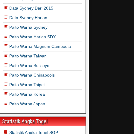
Data Sydney Dari 2015
Data Sydney Harian
Paito Warna Sydney
Paito Warna Harian SDY
Paito Warna Magnum Cambodia
Paito Warna Taiwan
Paito Warna Bullseye
Paito Warna Chinapools
Paito Warna Taipei
Paito Warna Korea
Paito Warna Japan
Statistik Angka Togel
Statistik Angka Togel SGP