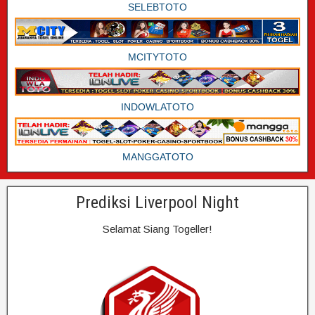
SELEBTOTO
MCITYTOTO
INDOWLATOTO
MANGGATOTO
Prediksi Liverpool Night
Selamat Siang Togeller!