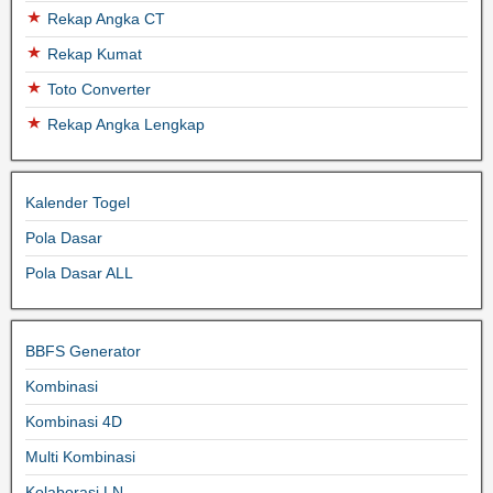
Rekap Angka CT
Rekap Kumat
Toto Converter
Rekap Angka Lengkap
Kalender Togel
Pola Dasar
Pola Dasar ALL
BBFS Generator
Kombinasi
Kombinasi 4D
Multi Kombinasi
Kolaborasi LN