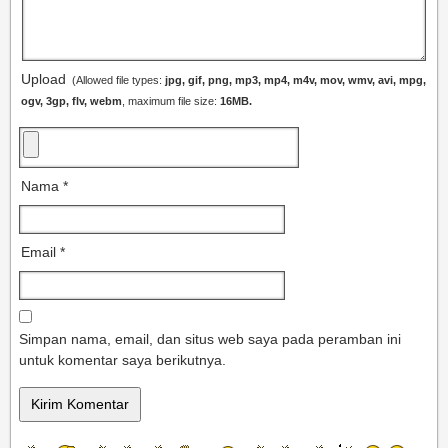
Upload
(Allowed file types:
jpg, gif, png, mp3, mp4, m4v, mov, wmv, avi, mpg,
ogv, 3gp, flv, webm
, maximum file size:
16MB.
Nama
*
Email
*
Simpan nama, email, dan situs web saya pada peramban ini
untuk komentar saya berikutnya.