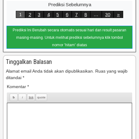
Prediksi Sebelumnya
1
2
3
4
5
6
7
8
…
30
»
Prediksi Ini Berubah secara otomatis sesuai hari dan result pasaran
masing-masing. Untuk melihat prediksi sebelumnya klik tombol
nomor 'hitam' diatas
Tinggalkan Balasan
Alamat email Anda tidak akan dipublikasikan.
Ruas yang wajib
ditandai
*
Komentar
*