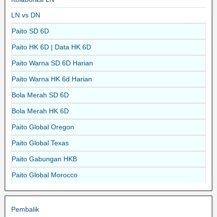
LN vs DN
Paito SD 6D
Paito HK 6D | Data HK 6D
Paito Warna SD 6D Harian
Paito Warna HK 6d Harian
Bola Merah SD 6D
Bola Merah HK 6D
Paito Global Oregon
Paito Global Texas
Paito Gabungan HKB
Paito Global Morocco
Pembalik