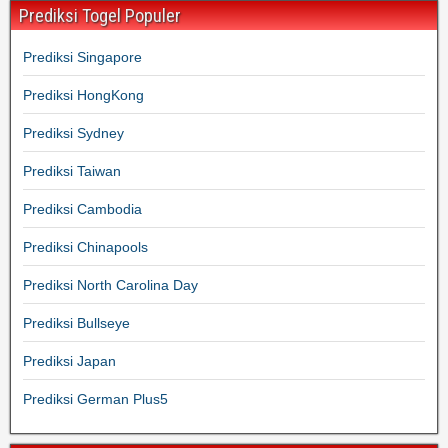
Prediksi Togel Populer
Prediksi Singapore
Prediksi HongKong
Prediksi Sydney
Prediksi Taiwan
Prediksi Cambodia
Prediksi Chinapools
Prediksi North Carolina Day
Prediksi Bullseye
Prediksi Japan
Prediksi German Plus5