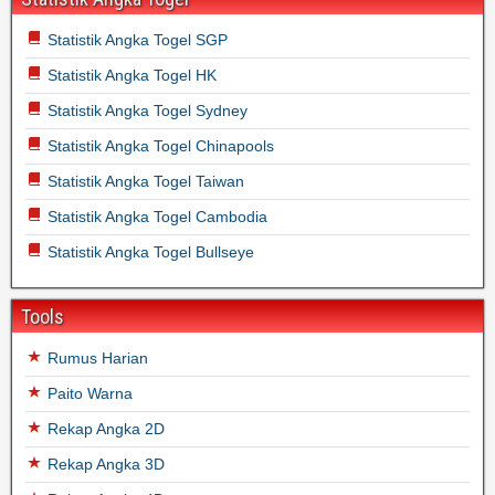
Statistik Angka Togel SGP
Statistik Angka Togel HK
Statistik Angka Togel Sydney
Statistik Angka Togel Chinapools
Statistik Angka Togel Taiwan
Statistik Angka Togel Cambodia
Statistik Angka Togel Bullseye
Tools
Rumus Harian
Paito Warna
Rekap Angka 2D
Rekap Angka 3D