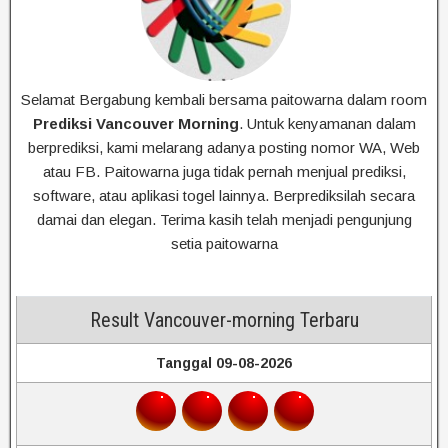
Selamat Bergabung kembali bersama paitowarna dalam room
Prediksi Vancouver Morning
. Untuk kenyamanan dalam
berprediksi, kami melarang adanya posting nomor WA, Web
atau FB. Paitowarna juga tidak pernah menjual prediksi,
software, atau aplikasi togel lainnya. Berprediksilah secara
damai dan elegan. Terima kasih telah menjadi pengunjung
setia paitowarna
Result Vancouver-morning Terbaru
Tanggal 09-08-2026