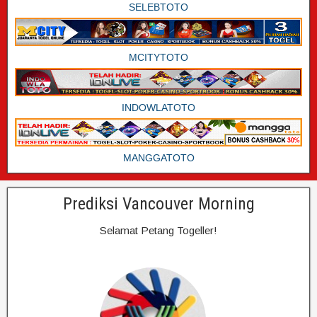
SELEBTOTO
MCITYTOTO
INDOWLATOTO
MANGGATOTO
Prediksi Vancouver Morning
Selamat Petang Togeller!