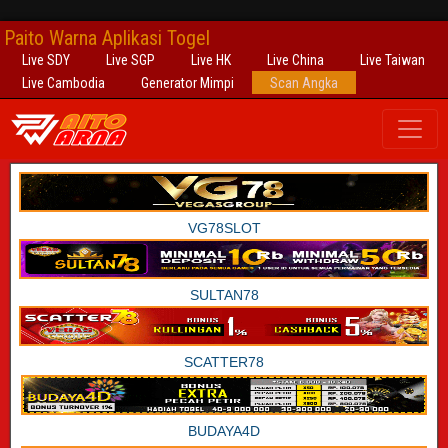
Paito Warna Aplikasi Togel
Live SDY
Live SGP
Live HK
Live China
Live Taiwan
Live Cambodia
Generator Mimpi
Scan Angka
VG78SLOT
SULTAN78
SCATTER78
BUDAYA4D