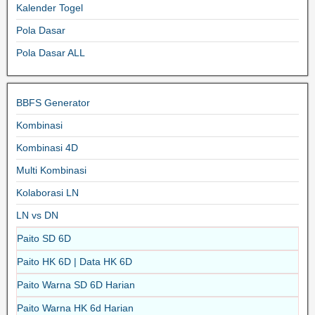
Kalender Togel
Pola Dasar
Pola Dasar ALL
BBFS Generator
Kombinasi
Kombinasi 4D
Multi Kombinasi
Kolaborasi LN
LN vs DN
Paito SD 6D
Paito HK 6D | Data HK 6D
Paito Warna SD 6D Harian
Paito Warna HK 6d Harian