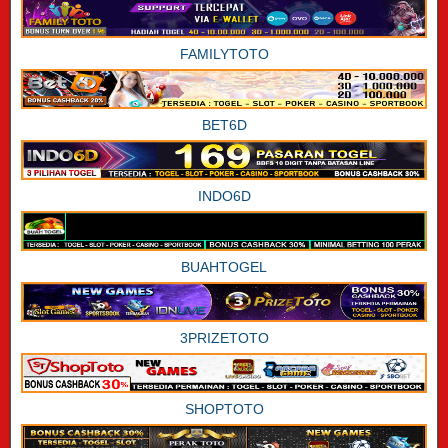
FAMILYTOTO
BET6D
INDO6D
BUAHTOGEL
3PRIZETOTO
SHOPTOTO