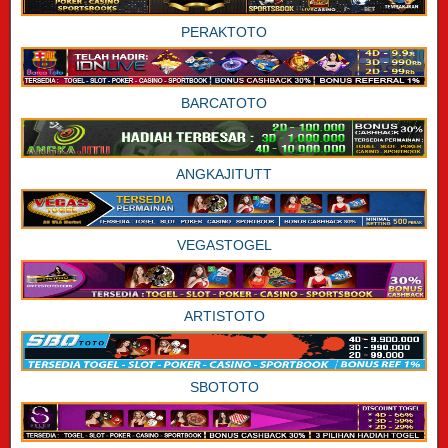
PERAKTOTO
BARCATOTO
ANGKAJITUTT
VEGASTOGEL
ARTISTOTO
SBOTOTO