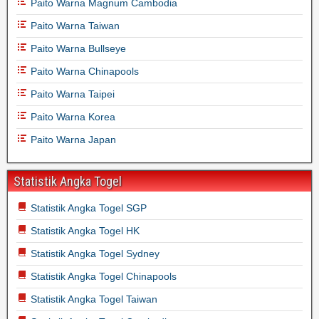
Paito Warna Magnum Cambodia
Paito Warna Taiwan
Paito Warna Bullseye
Paito Warna Chinapools
Paito Warna Taipei
Paito Warna Korea
Paito Warna Japan
Statistik Angka Togel
Statistik Angka Togel SGP
Statistik Angka Togel HK
Statistik Angka Togel Sydney
Statistik Angka Togel Chinapools
Statistik Angka Togel Taiwan