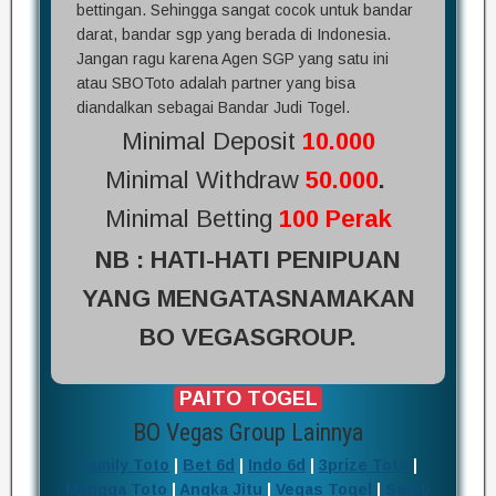
bettingan. Sehingga sangat cocok untuk bandar
darat, bandar sgp yang berada di Indonesia.
Jangan ragu karena Agen SGP yang satu ini
atau SBOToto adalah partner yang bisa
diandalkan sebagai Bandar Judi Togel.
Minimal Deposit
10.000
Minimal Withdraw
50.000
.
Minimal Betting
100 Perak
NB : HATI-HATI PENIPUAN
YANG MENGATASNAMAKAN
BO VEGASGROUP.
PAITO TOGEL
BO Vegas Group Lainnya
Family Toto
|
Bet 6d
|
Indo 6d
|
3prize Toto
|
Mangga Toto
|
Angka Jitu
|
Vegas Togel
|
Seleb