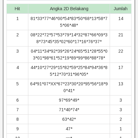
Hit
Angka 2D Belakang
Jumlah
1
81*33*77*46*00*54*83*50*68*13*58*7
14
5*06*48*
2
08*22*72*57*53*79*14*32*87*66*09*3
21
8*73*45*35*02*60*17*16*76*37*
3
04*11*34*92*39*26*24*65*51*28*55*0
22
3*01*98*61*52*19*89*99*86*88*78*
4
44*10*27*29*15*82*59*25*84*94*36*8
17
5*12*70*31*96*05*
5
64*91*07*XX*67*23*30*20*95*56*18*9
13
0*41*
6
97*69*49*
3
7
71*40*74*
3
8
63*42*
2
9
47*
1