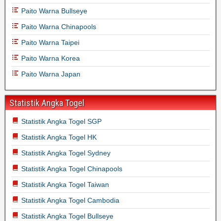
Paito Warna Bullseye
Paito Warna Chinapools
Paito Warna Taipei
Paito Warna Korea
Paito Warna Japan
Statistik Angka Togel
Statistik Angka Togel SGP
Statistik Angka Togel HK
Statistik Angka Togel Sydney
Statistik Angka Togel Chinapools
Statistik Angka Togel Taiwan
Statistik Angka Togel Cambodia
Statistik Angka Togel Bullseye