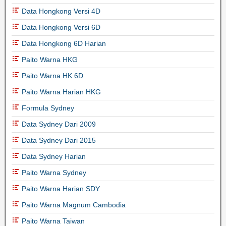
Data Hongkong Versi 4D
Data Hongkong Versi 6D
Data Hongkong 6D Harian
Paito Warna HKG
Paito Warna HK 6D
Paito Warna Harian HKG
Formula Sydney
Data Sydney Dari 2009
Data Sydney Dari 2015
Data Sydney Harian
Paito Warna Sydney
Paito Warna Harian SDY
Paito Warna Magnum Cambodia
Paito Warna Taiwan