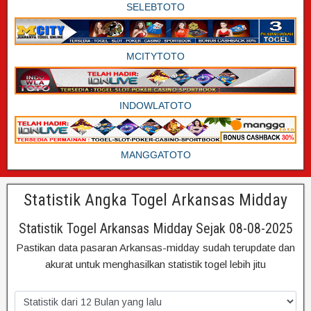
SELEBTOTO
MCITYTOTO
INDOWLATOTO
MANGGATOTO
Statistik Angka Togel Arkansas Midday
Statistik Togel Arkansas Midday Sejak 08-08-2025
Pastikan data pasaran Arkansas-midday sudah terupdate dan
akurat untuk menghasilkan statistik togel lebih jitu