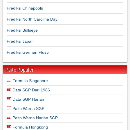
Prediksi Chinapools
Prediksi North Carolina Day
Prediksi Bullseye
Prediksi Japan
Prediksi German Plus5
Paito Populer
Formula Singapore
Data SGP Dari 1986
Data SGP Harian
Paito Warna SGP
Paito Warna Harian SGP
Formula Hongkong