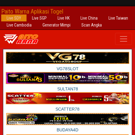
Paito Warna Aplikasi Togel
Live SDY
Live SGP
Live HK
Live China
Live Taiwan
Live Cambodia
Generator Mimpi
Scan Angka
VG78SLOT
SULTAN78
SCATTER78
BUDAYA4D