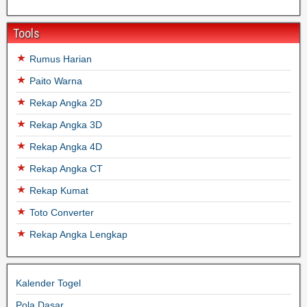
Tools
Rumus Harian
Paito Warna
Rekap Angka 2D
Rekap Angka 3D
Rekap Angka 4D
Rekap Angka CT
Rekap Kumat
Toto Converter
Rekap Angka Lengkap
Kalender Togel
Pola Dasar