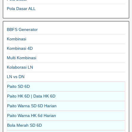
Pola Dasar ALL
BBFS Generator
Kombinasi
Kombinasi 4D
Multi Kombinasi
Kolaborasi LN
LN vs DN
Paito SD 6D
Paito HK 6D | Data HK 6D
Paito Warna SD 6D Harian
Paito Warna HK 6d Harian
Bola Merah SD 6D