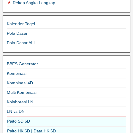
Rekap Angka Lengkap
Kalender Togel
Pola Dasar
Pola Dasar ALL
BBFS Generator
Kombinasi
Kombinasi 4D
Multi Kombinasi
Kolaborasi LN
LN vs DN
Paito SD 6D
Paito HK 6D | Data HK 6D