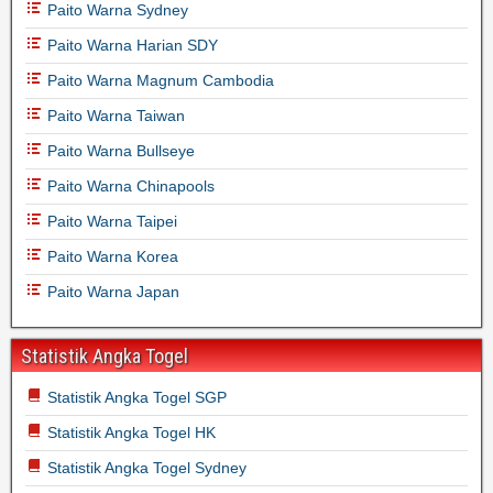
Paito Warna Sydney
Paito Warna Harian SDY
Paito Warna Magnum Cambodia
Paito Warna Taiwan
Paito Warna Bullseye
Paito Warna Chinapools
Paito Warna Taipei
Paito Warna Korea
Paito Warna Japan
Statistik Angka Togel
Statistik Angka Togel SGP
Statistik Angka Togel HK
Statistik Angka Togel Sydney