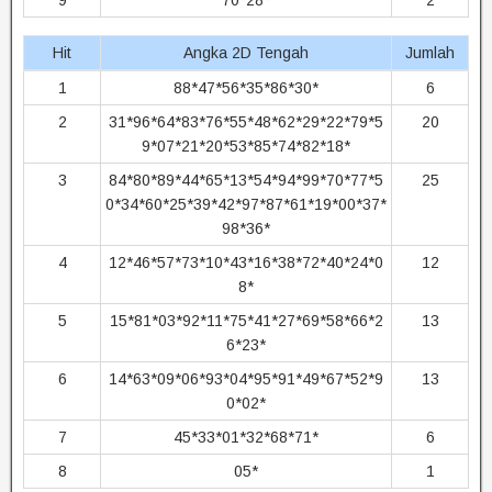
9
70*28*
2
Hit
Angka 2D Tengah
Jumlah
1
88*47*56*35*86*30*
6
2
31*96*64*83*76*55*48*62*29*22*79*5
20
9*07*21*20*53*85*74*82*18*
3
84*80*89*44*65*13*54*94*99*70*77*5
25
0*34*60*25*39*42*97*87*61*19*00*37*
98*36*
4
12*46*57*73*10*43*16*38*72*40*24*0
12
8*
5
15*81*03*92*11*75*41*27*69*58*66*2
13
6*23*
6
14*63*09*06*93*04*95*91*49*67*52*9
13
0*02*
7
45*33*01*32*68*71*
6
8
05*
1