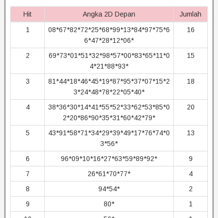
Hit
Angka 2D Depan
Jumlah
1
08*67*82*72*25*68*99*13*84*97*75*6
16
6*47*28*12*06*
2
69*73*01*51*32*98*57*00*83*65*11*0
15
4*21*88*93*
3
81*44*18*46*45*19*87*95*37*07*15*2
18
3*24*48*78*22*05*40*
4
38*36*30*14*41*55*52*33*62*53*85*0
20
2*20*86*90*35*31*60*42*79*
5
43*91*58*71*34*29*39*49*17*76*74*0
13
3*56*
6
96*09*10*16*27*63*59*89*92*
9
7
26*61*70*77*
4
8
94*54*
2
9
80*
1