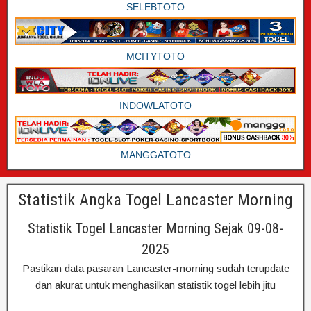
SELEBTOTO
MCITYTOTO
INDOWLATOTO
MANGGATOTO
Statistik Angka Togel Lancaster Morning
Statistik Togel Lancaster Morning Sejak 09-08-
2025
Pastikan data pasaran Lancaster-morning sudah terupdate
dan akurat untuk menghasilkan statistik togel lebih jitu