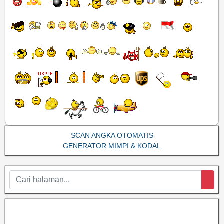
SCAN ANGKA OTOMATIS
GENERATOR MIMPI & KODAL