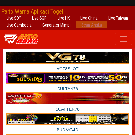
Paito Warna Aplikasi Togel
Live SDY
Live SGP
Live HK
Live China
Live Taiwan
Live Cambodia
Generator Mimpi
Scan Angka
VG78SLOT
SULTAN78
SCATTER78
BUDAYA4D