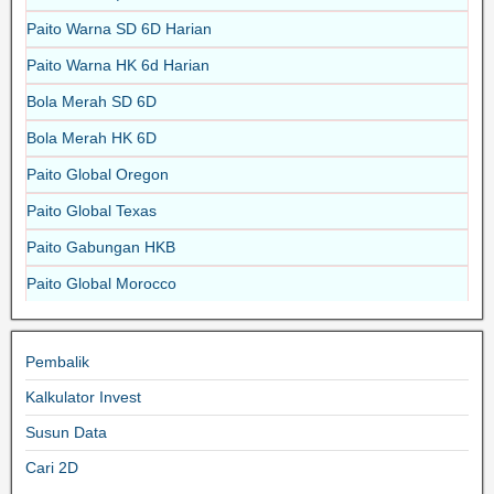
Paito Warna SD 6D Harian
Paito Warna HK 6d Harian
Bola Merah SD 6D
Bola Merah HK 6D
Paito Global Oregon
Paito Global Texas
Paito Gabungan HKB
Paito Global Morocco
Pembalik
Kalkulator Invest
Susun Data
Cari 2D