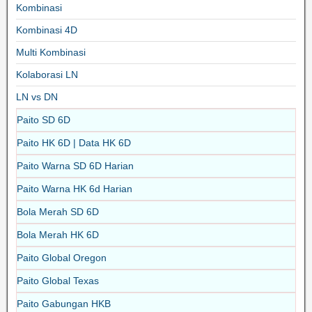
Kombinasi
Kombinasi 4D
Multi Kombinasi
Kolaborasi LN
LN vs DN
Paito SD 6D
Paito HK 6D | Data HK 6D
Paito Warna SD 6D Harian
Paito Warna HK 6d Harian
Bola Merah SD 6D
Bola Merah HK 6D
Paito Global Oregon
Paito Global Texas
Paito Gabungan HKB