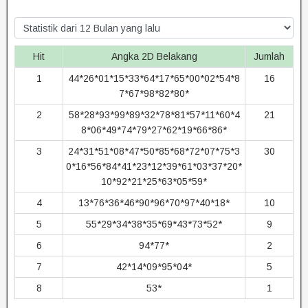
Hit
Angka 2D Belakang
Jumlah
1
44*26*01*15*33*64*17*65*00*02*54*8
16
7*67*98*82*80*
2
58*28*93*99*89*32*78*81*57*11*60*4
21
8*06*49*74*79*27*62*19*66*86*
3
24*31*51*08*47*50*85*68*72*07*75*3
30
0*16*56*84*41*23*12*39*61*03*37*20*
10*92*21*25*63*05*59*
4
13*76*36*46*90*96*70*97*40*18*
10
5
55*29*34*38*35*69*43*73*52*
9
6
94*77*
2
7
42*14*09*95*04*
5
8
53*
1