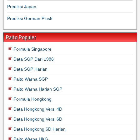
Prediksi Japan
Prediksi German Plus5
Paito Populer
Formula Singapore
Data SGP Dari 1986
Data SGP Harian
Paito Warna SGP
Paito Warna Harian SGP
Formula Hongkong
Data Hongkong Versi 4D
Data Hongkong Versi 6D
Data Hongkong 6D Harian
Paito Warna HKG