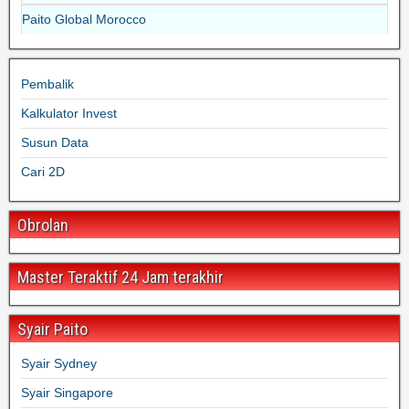
Paito Global Morocco
Pembalik
Kalkulator Invest
Susun Data
Cari 2D
Obrolan
Master Teraktif 24 Jam terakhir
Syair Paito
Syair Sydney
Syair Singapore