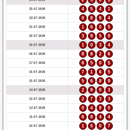
4
5
4
1
23-07-2026
0
8
8
4
22-07-2026
1
6
0
5
21-07-2026
3
9
5
0
20-07-2026
1
0
3
4
19-07-2026
8
8
2
6
18-07-2026
6
5
0
5
17-07-2026
7
1
6
5
16-07-2026
5
6
8
9
15-07-2026
2
9
0
3
14-07-2026
2
7
3
3
13-07-2026
0
4
8
0
12-07-2026
6
8
4
4
11-07-2026
1
5
0
7
10-07-2026