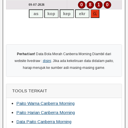
0
8
1
0
09-07-2026
Perhatian!
Data Bola Merah Canberra Morning Diambil dari
website livedraw :
disini
. Jika ada kekeliruan data didalam paito,
harap merujuk ke sumber asli masing-masing game.
TOOLS TERKAIT
Paito Warna Canberra Morning
Paito Harian Canberra Morning
Data Paito Canberra Morning