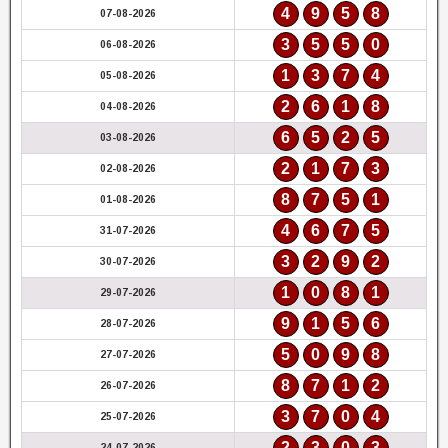
4
9
5
8
07-08-2026
3
5
5
0
06-08-2026
1
3
7
4
05-08-2026
2
6
1
8
04-08-2026
6
5
2
5
03-08-2026
2
1
7
3
02-08-2026
8
7
5
1
01-08-2026
4
6
7
5
31-07-2026
3
2
9
2
30-07-2026
1
0
8
1
29-07-2026
9
1
5
6
28-07-2026
5
0
9
8
27-07-2026
8
7
1
2
26-07-2026
3
7
0
4
25-07-2026
2
3
0
3
24-07-2026