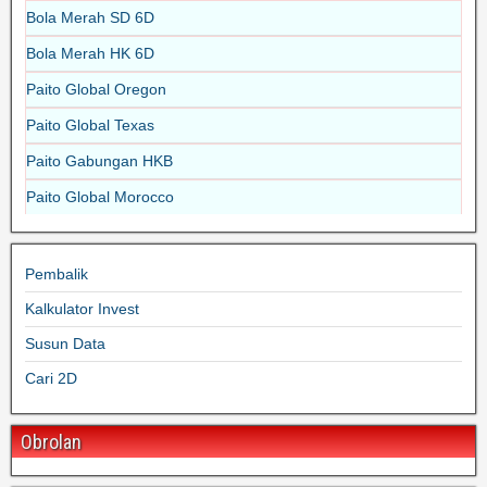
Bola Merah SD 6D
Bola Merah HK 6D
Paito Global Oregon
Paito Global Texas
Paito Gabungan HKB
Paito Global Morocco
Pembalik
Kalkulator Invest
Susun Data
Cari 2D
Obrolan