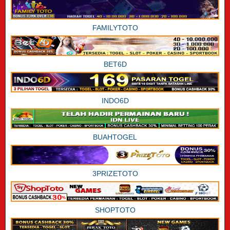
FAMILYTOTO
BET6D
INDO6D
BUAHTOGEL
3PRIZETOTO
SHOPTOTO