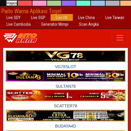
Hapus
Paito Warna Aplikasi Togel
Live SDY
Live SGP
Live HK
Live China
Live Taiwan
Live Cambodia
Generator Mimpi
Scan Angka
VG78SLOT
SULTAN78
SCATTER78
BUDAYA4D