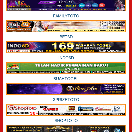
FAMILYTOTO
BET6D
INDO6D
BUAHTOGEL
3PRIZETOTO
SHOPTOTO