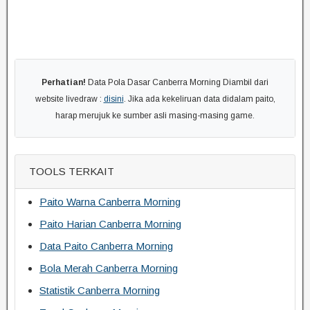
Perhatian!
Data Pola Dasar Canberra Morning Diambil dari
website livedraw :
disini
. Jika ada kekeliruan data didalam paito,
harap merujuk ke sumber asli masing-masing game.
TOOLS TERKAIT
Paito Warna Canberra Morning
Paito Harian Canberra Morning
Data Paito Canberra Morning
Bola Merah Canberra Morning
Statistik Canberra Morning