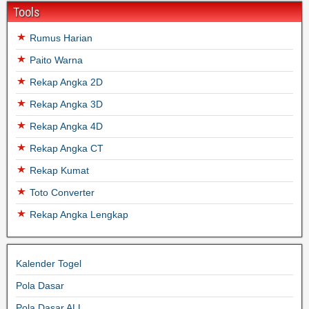
Tools
Rumus Harian
Paito Warna
Rekap Angka 2D
Rekap Angka 3D
Rekap Angka 4D
Rekap Angka CT
Rekap Kumat
Toto Converter
Rekap Angka Lengkap
Kalender Togel
Pola Dasar
Pola Dasar ALL