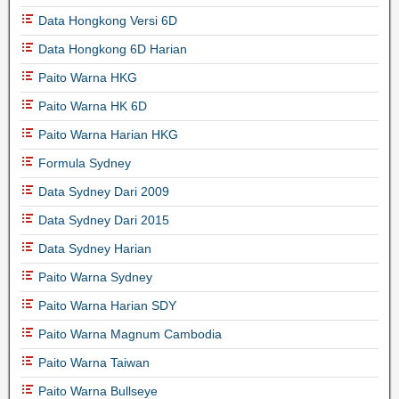
Data Hongkong Versi 6D
Data Hongkong 6D Harian
Paito Warna HKG
Paito Warna HK 6D
Paito Warna Harian HKG
Formula Sydney
Data Sydney Dari 2009
Data Sydney Dari 2015
Data Sydney Harian
Paito Warna Sydney
Paito Warna Harian SDY
Paito Warna Magnum Cambodia
Paito Warna Taiwan
Paito Warna Bullseye