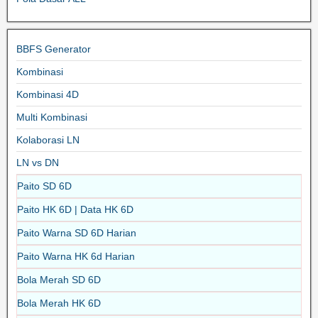
BBFS Generator
Kombinasi
Kombinasi 4D
Multi Kombinasi
Kolaborasi LN
LN vs DN
Paito SD 6D
Paito HK 6D | Data HK 6D
Paito Warna SD 6D Harian
Paito Warna HK 6d Harian
Bola Merah SD 6D
Bola Merah HK 6D