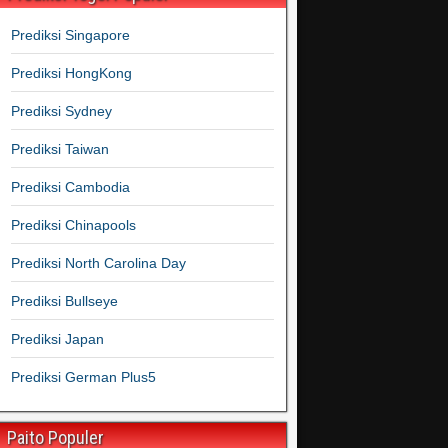
Prediksi Singapore
Prediksi HongKong
Prediksi Sydney
Prediksi Taiwan
Prediksi Cambodia
Prediksi Chinapools
Prediksi North Carolina Day
Prediksi Bullseye
Prediksi Japan
Prediksi German Plus5
Paito Populer