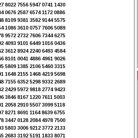
27 8022 7556 5947 0741 1430
84 0676 2587 6574 1172 0886
48 8109 9381 3582 9144 5575
54 1086 3610 0757 7606 5089
78 9572 2732 7606 7344 6275
92 4093 9101 6449 1016 0436
62 3612 8924 2240 6493 4584
66 8101 0041 4886 4961 9026
05 5809 1385 2106 5460 3315
91 1648 2155 1468 4219 5698
48 7155 6352 5298 9332 2689
82 2429 5972 9818 2774 9423
06 3846 8167 1220 7611 5003
01 2058 2910 5507 3099 5118
97 8271 8691 1164 8639 6755
78 3447 0128 2084 4978 7500
03 5803 3006 9212 3772 2133
65 2683 3192 5191 1833 8071