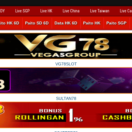
SDY
Live SGP
Live HK
Live China
Live Taiwan
Live C
ito HK 6D
Paito SD 6D
Data HK 6D
Paito HK
Paito SGP
VG78SLOT
SULTAN78