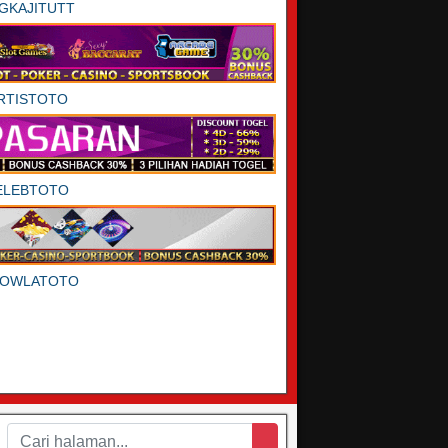
GKAJITUTT
RTISTOTO
ELEBTOTO
DOWLATOTO