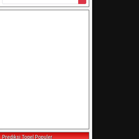
Prediksi Togel Populer