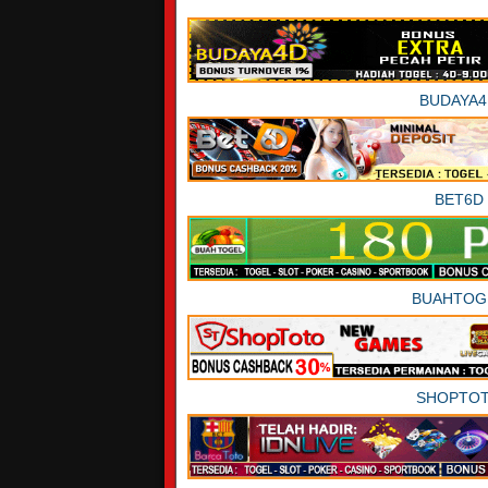
BUDAYA4
BET6D
BUAHTOG
SHOPTO