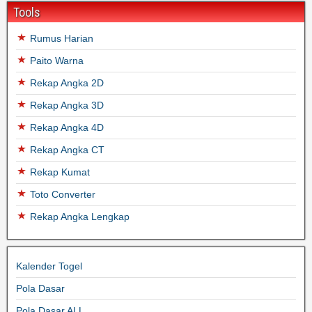
Tools
Rumus Harian
Paito Warna
Rekap Angka 2D
Rekap Angka 3D
Rekap Angka 4D
Rekap Angka CT
Rekap Kumat
Toto Converter
Rekap Angka Lengkap
Kalender Togel
Pola Dasar
Pola Dasar ALL