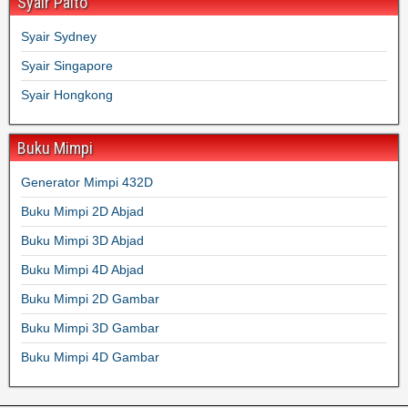
Syair Paito
Syair Sydney
Syair Singapore
Syair Hongkong
Buku Mimpi
Generator Mimpi 432D
Buku Mimpi 2D Abjad
Buku Mimpi 3D Abjad
Buku Mimpi 4D Abjad
Buku Mimpi 2D Gambar
Buku Mimpi 3D Gambar
Buku Mimpi 4D Gambar