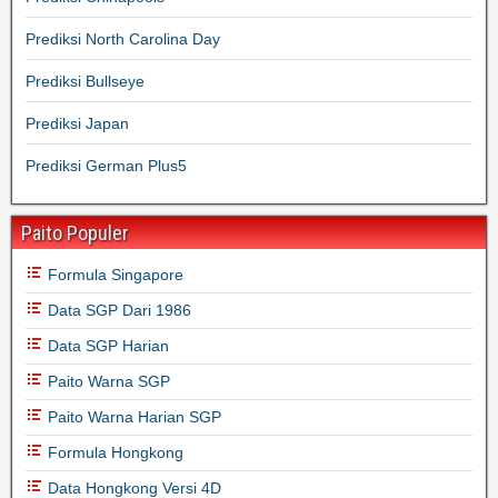
Prediksi North Carolina Day
Prediksi Bullseye
Prediksi Japan
Prediksi German Plus5
Paito Populer
Formula Singapore
Data SGP Dari 1986
Data SGP Harian
Paito Warna SGP
Paito Warna Harian SGP
Formula Hongkong
Data Hongkong Versi 4D