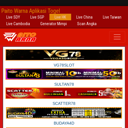
Paito Warna Aplikasi Togel
Live SDY
Live SGP
Live HK
Live China
Live Taiwan
Live Cambodia
Generator Mimpi
Scan Angka
VG78SLOT
SULTAN78
SCATTER78
BUDAYA4D