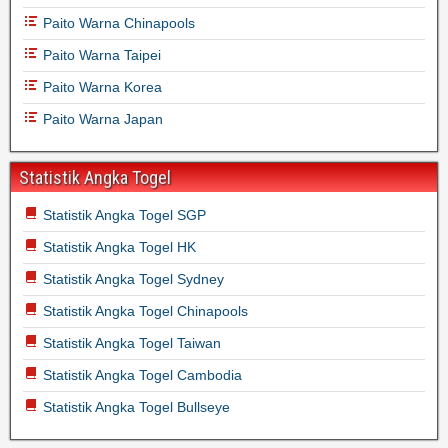
Paito Warna Chinapools
Paito Warna Taipei
Paito Warna Korea
Paito Warna Japan
Statistik Angka Togel
Statistik Angka Togel SGP
Statistik Angka Togel HK
Statistik Angka Togel Sydney
Statistik Angka Togel Chinapools
Statistik Angka Togel Taiwan
Statistik Angka Togel Cambodia
Statistik Angka Togel Bullseye