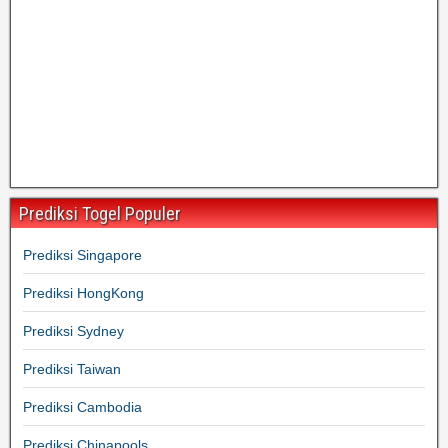
Prediksi Togel Populer
Prediksi Singapore
Prediksi HongKong
Prediksi Sydney
Prediksi Taiwan
Prediksi Cambodia
Prediksi Chinapools