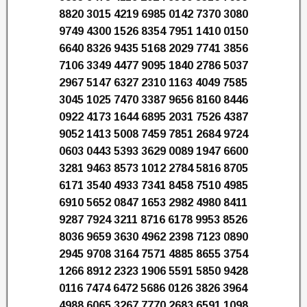
8820 3015 4219 6985 0142 7370 3080
9749 4300 1526 8354 7951 1410 0150
6640 8326 9435 5168 2029 7741 3856
7106 3349 4477 9095 1840 2786 5037
2967 5147 6327 2310 1163 4049 7585
3045 1025 7470 3387 9656 8160 8446
0922 4173 1644 6895 2031 7526 4387
9052 1413 5008 7459 7851 2684 9724
0603 0443 5393 3629 0089 1947 6600
3281 9463 8573 1012 2784 5816 8705
6171 3540 4933 7341 8458 7510 4985
6910 5652 0847 1653 2982 4980 8411
9287 7924 3211 8716 6178 9953 8526
8036 9659 3630 4962 2398 7123 0890
2945 9708 3164 7571 4885 8655 3754
1266 8912 2323 1906 5591 5850 9428
0116 7474 6472 5686 0126 3826 3964
4988 6065 3267 7770 2683 6591 1098