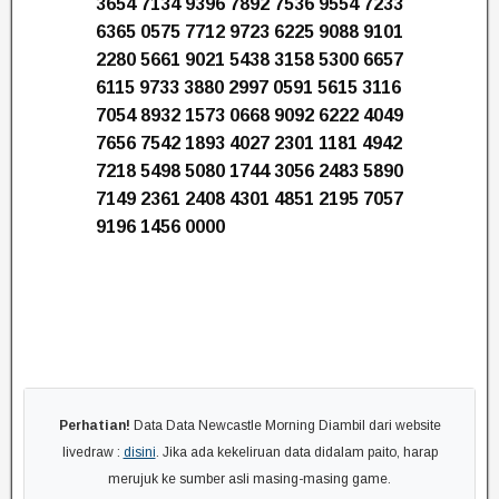
3654 7134 9396 7892 7536 9554 7233
6365 0575 7712 9723 6225 9088 9101
2280 5661 9021 5438 3158 5300 6657
6115 9733 3880 2997 0591 5615 3116
7054 8932 1573 0668 9092 6222 4049
7656 7542 1893 4027 2301 1181 4942
7218 5498 5080 1744 3056 2483 5890
7149 2361 2408 4301 4851 2195 7057
9196 1456 0000
Perhatian!
Data Data Newcastle Morning Diambil dari website
livedraw :
disini
. Jika ada kekeliruan data didalam paito, harap
merujuk ke sumber asli masing-masing game.