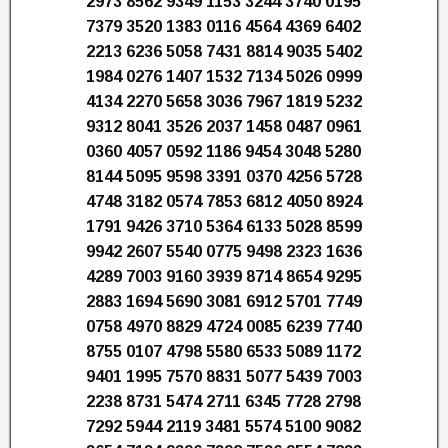
2973 8562 9349 1153 3244 3740 0195
7379 3520 1383 0116 4564 4369 6402
2213 6236 5058 7431 8814 9035 5402
1984 0276 1407 1532 7134 5026 0999
4134 2270 5658 3036 7967 1819 5232
9312 8041 3526 2037 1458 0487 0961
0360 4057 0592 1186 9454 3048 5280
8144 5095 9598 3391 0370 4256 5728
4748 3182 0574 7853 6812 4050 8924
1791 9426 3710 5364 6133 5028 8599
9942 2607 5540 0775 9498 2323 1636
4289 7003 9160 3939 8714 8654 9295
2883 1694 5690 3081 6912 5701 7749
0758 4970 8829 4724 0085 6239 7740
8755 0107 4798 5580 6533 5089 1172
9401 1995 7570 8831 5077 5439 7003
2238 8731 5474 2711 6345 7728 2798
7292 5944 2119 3481 5574 5100 9082