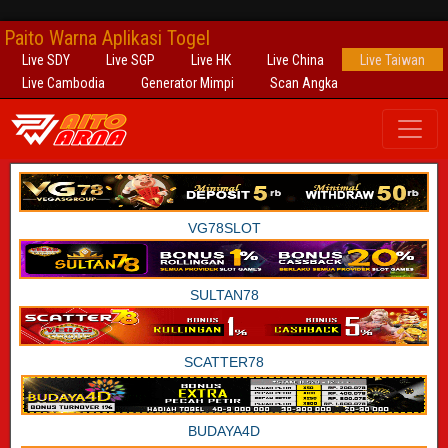
Paito Warna Aplikasi Togel
Live SDY
Live SGP
Live HK
Live China
Live Taiwan
Live Cambodia
Generator Mimpi
Scan Angka
VG78SLOT
SULTAN78
SCATTER78
BUDAYA4D