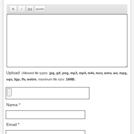
Upload
(Allowed file types:
jpg, gif, png, mp3, mp4, m4v, mov, wmv, avi, mpg,
ogv, 3gp, flv, webm
, maximum file size:
16MB.
Nama
*
Email
*