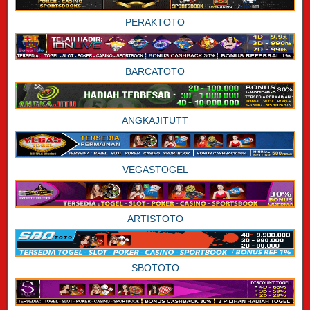
PERAKTOTO
BARCATOTO
ANGKAJITUTT
VEGASTOGEL
ARTISTOTO
SBOTOTO