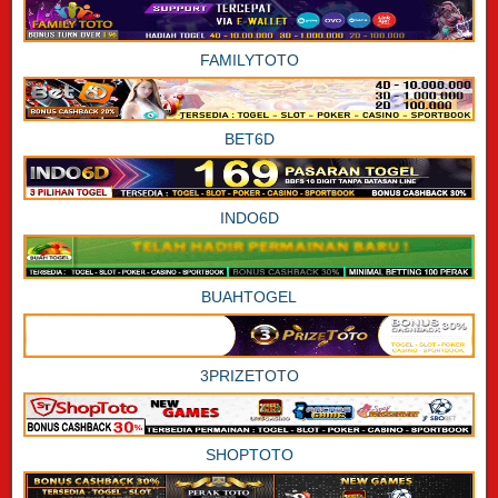
FAMILYTOTO
BET6D
INDO6D
BUAHTOGEL
3PRIZETOTO
SHOPTOTO