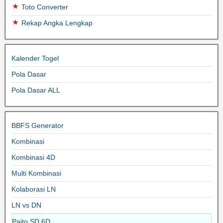
Toto Converter
Rekap Angka Lengkap
Kalender Togel
Pola Dasar
Pola Dasar ALL
BBFS Generator
Kombinasi
Kombinasi 4D
Multi Kombinasi
Kolaborasi LN
LN vs DN
Paito SD 6D