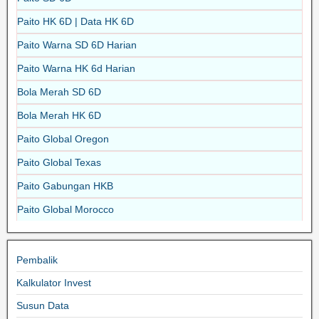
Paito HK 6D | Data HK 6D
Paito Warna SD 6D Harian
Paito Warna HK 6d Harian
Bola Merah SD 6D
Bola Merah HK 6D
Paito Global Oregon
Paito Global Texas
Paito Gabungan HKB
Paito Global Morocco
Pembalik
Kalkulator Invest
Susun Data