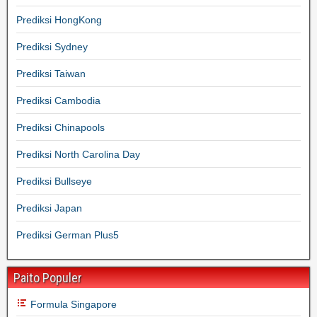
Prediksi HongKong
Prediksi Sydney
Prediksi Taiwan
Prediksi Cambodia
Prediksi Chinapools
Prediksi North Carolina Day
Prediksi Bullseye
Prediksi Japan
Prediksi German Plus5
Paito Populer
Formula Singapore