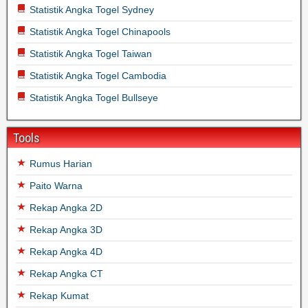
Statistik Angka Togel Sydney
Statistik Angka Togel Chinapools
Statistik Angka Togel Taiwan
Statistik Angka Togel Cambodia
Statistik Angka Togel Bullseye
Tools
Rumus Harian
Paito Warna
Rekap Angka 2D
Rekap Angka 3D
Rekap Angka 4D
Rekap Angka CT
Rekap Kumat