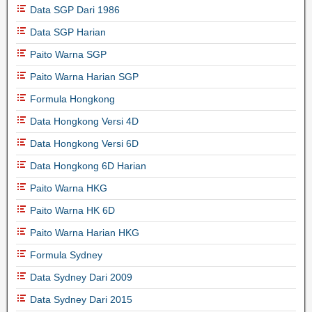
Data SGP Dari 1986
Data SGP Harian
Paito Warna SGP
Paito Warna Harian SGP
Formula Hongkong
Data Hongkong Versi 4D
Data Hongkong Versi 6D
Data Hongkong 6D Harian
Paito Warna HKG
Paito Warna HK 6D
Paito Warna Harian HKG
Formula Sydney
Data Sydney Dari 2009
Data Sydney Dari 2015