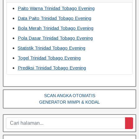
Paito Warna Trinidad Tobago Evening
Data Paito Trinidad Tobago Evening
Bola Merah Trinidad Tobago Evening
Pola Dasar Trinidad Tobago Evening
Statistik Trinidad Tobago Evening
Togel Trinidad Tobago Evening
Prediksi Trinidad Tobago Evening
SCAN ANGKA OTOMATIS
GENERATOR MIMPI & KODAL