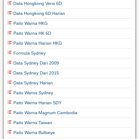
Data Hongkong Versi 6D
Data Hongkong 6D Harian
Paito Warna HKG
Paito Warna HK 6D
Paito Warna Harian HKG
Formula Sydney
Data Sydney Dari 2009
Data Sydney Dari 2015
Data Sydney Harian
Paito Warna Sydney
Paito Warna Harian SDY
Paito Warna Magnum Cambodia
Paito Warna Taiwan
Paito Warna Bullseye