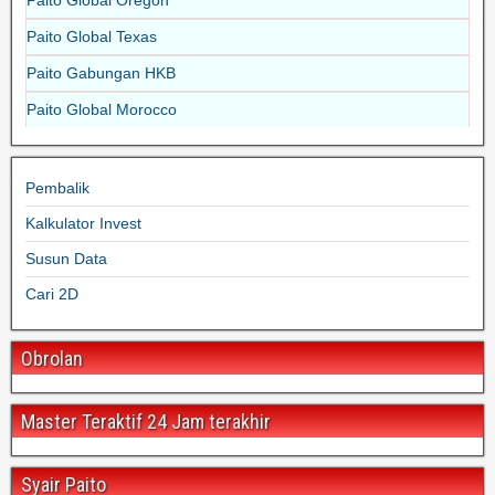
Paito Global Oregon
Paito Global Texas
Paito Gabungan HKB
Paito Global Morocco
Pembalik
Kalkulator Invest
Susun Data
Cari 2D
Obrolan
Master Teraktif 24 Jam terakhir
Syair Paito