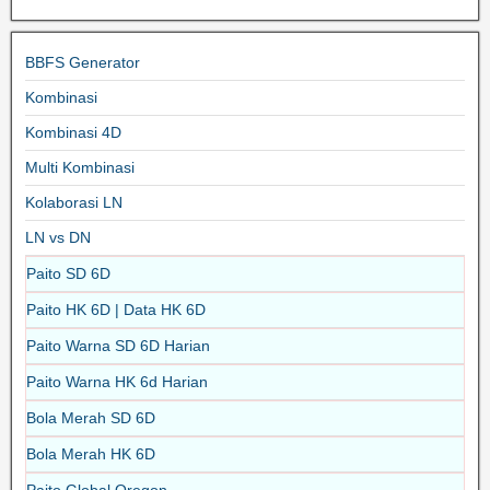
BBFS Generator
Kombinasi
Kombinasi 4D
Multi Kombinasi
Kolaborasi LN
LN vs DN
Paito SD 6D
Paito HK 6D | Data HK 6D
Paito Warna SD 6D Harian
Paito Warna HK 6d Harian
Bola Merah SD 6D
Bola Merah HK 6D