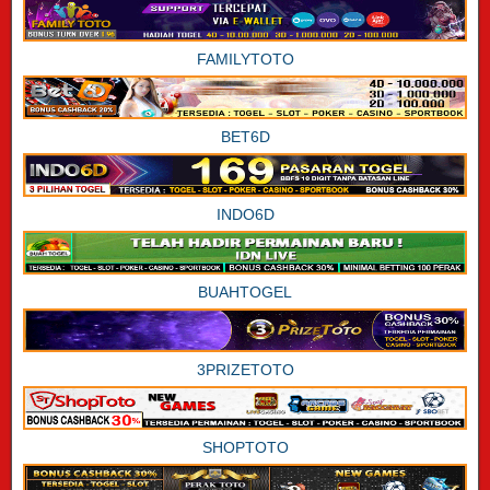
FAMILYTOTO
BET6D
INDO6D
BUAHTOGEL
3PRIZETOTO
SHOPTOTO