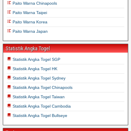
Paito Warna Chinapools
Paito Warna Taipei
Paito Warna Korea
Paito Warna Japan
Statistik Angka Togel
Statistik Angka Togel SGP
Statistik Angka Togel HK
Statistik Angka Togel Sydney
Statistik Angka Togel Chinapools
Statistik Angka Togel Taiwan
Statistik Angka Togel Cambodia
Statistik Angka Togel Bullseye