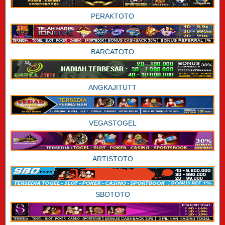
PERAKTOTO
BARCATOTO
ANGKAJITUTT
VEGASTOGEL
ARTISTOTO
SBOTOTO