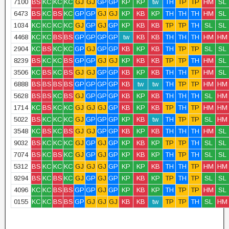
7100
BS
KC
KC
KC
GJ
GJ
GP
GP
KP
KP
tw
TH
TP
TP
HM
SL
6473
BS
KC
BS
KC
GP
GP
GJ
GJ
KP
KB
KP
TH
TH
TH
HM
SL
1034
KC
KC
KC
KC
GJ
GP
GJ
GP
KP
KB
KB
TP
TP
TH
SL
SL
4468
KC
KC
BS
BS
GP
GP
GP
GP
tw
KB
KB
TH
TH
TH
HM
HM
2904
KC
BS
KC
KC
GP
GJ
GP
GP
KB
KP
KB
TH
TP
TP
SL
SL
8239
BS
KC
KC
BS
GP
GP
GJ
GJ
KP
KB
KB
TP
TP
TH
HM
SL
3506
KC
BS
KC
BS
GJ
GJ
GP
GP
KB
KP
KB
TH
TH
TP
HM
SL
6888
BS
BS
BS
BS
GP
GP
GP
GP
KB
tw
tw
TH
TP
TP
HM
HM
5628
BS
BS
KC
BS
GJ
GP
GP
GP
KB
KP
KB
TH
TH
TH
SL
HM
1714
KC
BS
KC
KC
GJ
GJ
GJ
GP
KB
KP
KB
TP
TH
TP
HM
HM
5022
BS
KC
KC
KC
GJ
GP
GP
GP
KP
KB
tw
TH
TP
TP
SL
HM
3548
KC
BS
KC
BS
GJ
GJ
GP
GP
KB
KP
KB
TH
TH
TH
HM
SL
9032
BS
KC
KC
KC
GJ
GP
GJ
GP
KP
KB
KP
TP
TP
TH
SL
SL
7074
BS
KC
BS
KC
GJ
GP
GJ
GP
KP
KB
KP
TH
TP
TH
SL
SL
5312
BS
KC
KC
KC
GJ
GJ
GJ
GP
KP
KP
KB
TH
TH
TP
HM
HM
9294
BS
KC
BS
KC
GJ
GP
GJ
GP
KP
KB
KP
TP
TH
TP
SL
SL
4096
KC
KC
BS
BS
GP
GP
GJ
GP
KP
KB
KP
TH
TP
TP
HM
SL
0155
KC
KC
BS
BS
GP
GJ
GJ
GJ
KB
KB
tw
TP
TP
TH
SL
HM