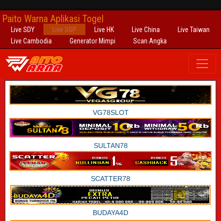
Paito Warna Aplikasi Togel
Live SDY
Live SGP
Live HK
Live China
Live Taiwan
Live Cambodia
Generator Mimpi
Scan Angka
VG78SLOT
SULTAN78
SCATTER78
BUDAYA4D