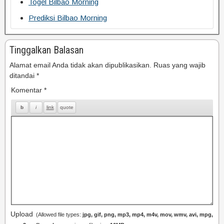
Togel Bilbao Morning
Prediksi Bilbao Morning
Tinggalkan Balasan
Alamat email Anda tidak akan dipublikasikan.
Ruas yang wajib
ditandai
*
Komentar
*
Upload
(Allowed file types:
jpg, gif, png, mp3, mp4, m4v, mov, wmv, avi, mpg,