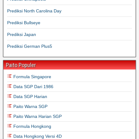
Prediksi North Carolina Day
Prediksi Bullseye
Prediksi Japan
Prediksi German Plus5
Paito Populer
Formula Singapore
Data SGP Dari 1986
Data SGP Harian
Paito Warna SGP
Paito Warna Harian SGP
Formula Hongkong
Data Hongkong Versi 4D