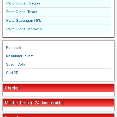
Paito Global Oregon
Paito Global Texas
Paito Gabungan HKB
Paito Global Morocco
Pembalik
Kalkulator Invest
Susun Data
Cari 2D
Obrolan
Master Teraktif 24 Jam terakhir