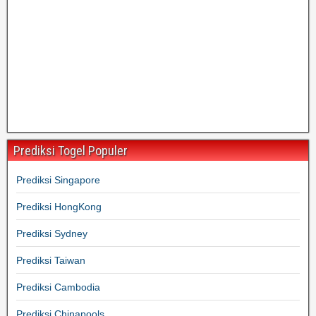
Prediksi Togel Populer
Prediksi Singapore
Prediksi HongKong
Prediksi Sydney
Prediksi Taiwan
Prediksi Cambodia
Prediksi Chinapools