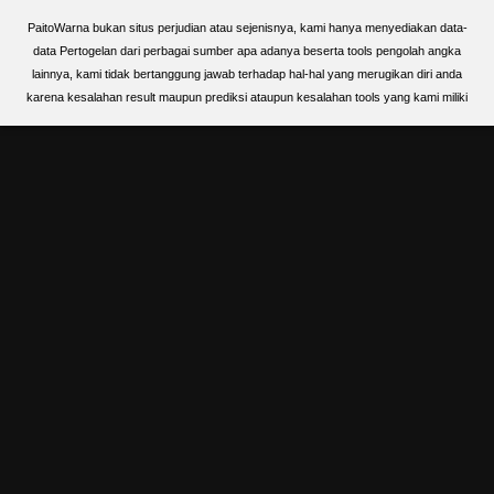
PaitoWarna bukan situs perjudian atau sejenisnya, kami hanya menyediakan data-
data Pertogelan dari perbagai sumber apa adanya beserta tools pengolah angka
lainnya, kami tidak bertanggung jawab terhadap hal-hal yang merugikan diri anda
karena kesalahan result maupun prediksi ataupun kesalahan tools yang kami miliki