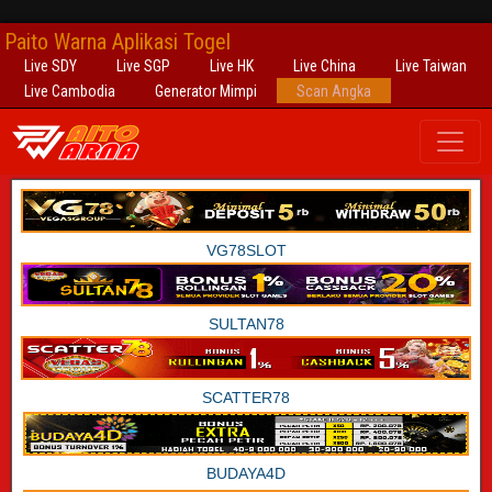
Paito Warna Aplikasi Togel
Live SDY
Live SGP
Live HK
Live China
Live Taiwan
Live Cambodia
Generator Mimpi
Scan Angka
VG78SLOT
SULTAN78
SCATTER78
BUDAYA4D