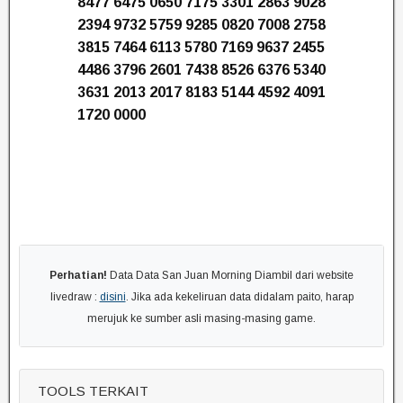
8477 6475 0650 7175 3301 2863 9028
2394 9732 5759 9285 0820 7008 2758
3815 7464 6113 5780 7169 9637 2455
4486 3796 2601 7438 8526 6376 5340
3631 2013 2017 8183 5144 4592 4091
1720 0000
Perhatian!
Data Data San Juan Morning Diambil dari website
livedraw :
disini
. Jika ada kekeliruan data didalam paito, harap
merujuk ke sumber asli masing-masing game.
TOOLS TERKAIT