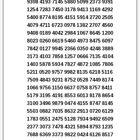
9308 4193 7145 5880 5099 2373 9391
1254 7283 7450 3178 9413 1169 4292
5400 8774 8195 4151 5914 2720 2505
4079 4711 6723 0978 1382 2707 4560
9408 0189 4042 2984 1067 8645 1200
8023 0260 6619 5460 4973 8475 6097
7842 0127 9945 2366 0350 4248 3889
3173 4103 7858 1257 0666 7135 4104
1403 5878 5934 7827 4872 1085 7806
5211 0520 9757 9982 8135 6218 5116
7509 4843 9231 8752 0528 7449 8174
1066 9756 1150 6637 0758 8757 8411
5179 3195 4191 8553 6013 8178 8654
3100 3496 9879 0474 4155 8747 8145
5503 0882 7035 8632 2913 0720 6129
1783 0551 2475 5128 7934 9492 6509
2377 3073 7478 4321 5894 8793 1235
7688 6369 3373 9822 0424 6126 8517