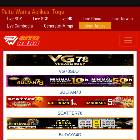
Paito Warna Aplikasi Togel
Live SDY
Live SGP
Live HK
Live China
Live Taiwan
Live Cambodia
Generator Mimpi
Scan Angka
VG78SLOT
SULTAN78
SCATTER78
BUDAYA4D