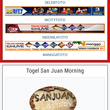
SELEBTOTO
MCITYTOTO
INDOWLATOTO
MANGGATOTO
Togel San Juan Morning