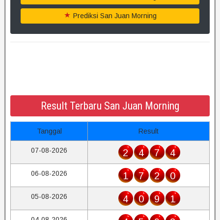
Prediksi San Juan Morning
Result Terbaru San Juan Morning
Tanggal
Result
07-08-2026
2
4
7
4
06-08-2026
1
7
2
0
05-08-2026
4
0
9
1
04-08-2026