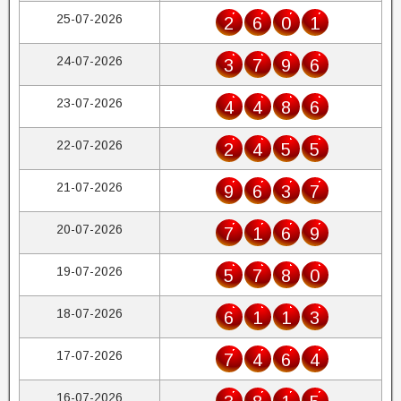
25-07-2026
2
6
0
1
24-07-2026
3
7
9
6
23-07-2026
4
4
8
6
22-07-2026
2
4
5
5
21-07-2026
9
6
3
7
20-07-2026
7
1
6
9
19-07-2026
5
7
8
0
18-07-2026
6
1
1
3
17-07-2026
7
4
6
4
16-07-2026