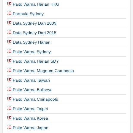
Paito Warna Harian HKG
Formula Sydney
Data Sydney Dari 2009
Data Sydney Dari 2015
Data Sydney Harian
Paito Warna Sydney
Paito Warna Harian SDY
Paito Warna Magnum Cambodia
Paito Warna Taiwan
Paito Warna Bullseye
Paito Warna Chinapools
Paito Warna Taipei
Paito Warna Korea
Paito Warna Japan