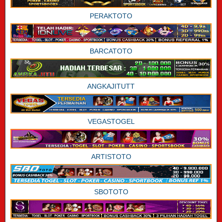
PERAKTOTO
BARCATOTO
ANGKAJITUTT
VEGASTOGEL
ARTISTOTO
SBOTOTO