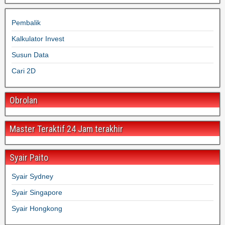
Pembalik
Kalkulator Invest
Susun Data
Cari 2D
Obrolan
Master Teraktif 24 Jam terakhir
Syair Paito
Syair Sydney
Syair Singapore
Syair Hongkong