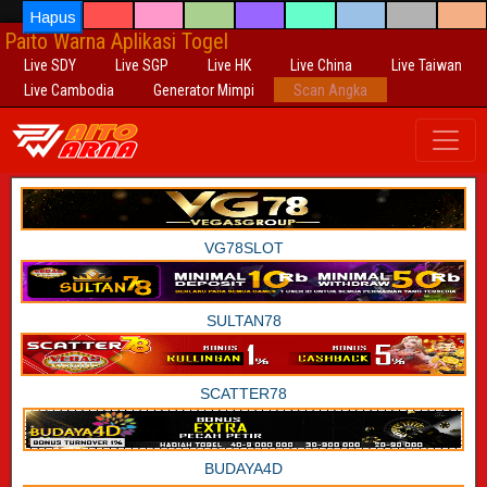
Hapus
Paito Warna Aplikasi Togel
Live SDY
Live SGP
Live HK
Live China
Live Taiwan
Live Cambodia
Generator Mimpi
Scan Angka
VG78SLOT
SULTAN78
SCATTER78
BUDAYA4D