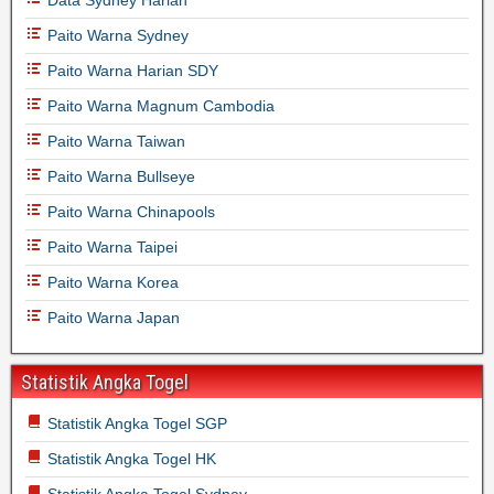
Data Sydney Harian
Paito Warna Sydney
Paito Warna Harian SDY
Paito Warna Magnum Cambodia
Paito Warna Taiwan
Paito Warna Bullseye
Paito Warna Chinapools
Paito Warna Taipei
Paito Warna Korea
Paito Warna Japan
Statistik Angka Togel
Statistik Angka Togel SGP
Statistik Angka Togel HK