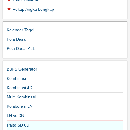
Toto Converter
Rekap Angka Lengkap
Kalender Togel
Pola Dasar
Pola Dasar ALL
BBFS Generator
Kombinasi
Kombinasi 4D
Multi Kombinasi
Kolaborasi LN
LN vs DN
Paito SD 6D